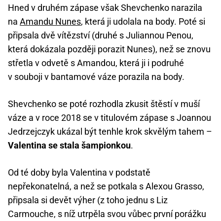
Hned v druhém zápase však Shevchenko narazila
na
Amandu Nunes
, která ji udolala na body. Poté si
připsala dvě vítězství (druhé s Juliannou Penou,
která dokázala později porazit Nunes), než se znovu
střetla v odvetě s Amandou, která ji i podruhé
v souboji v bantamové váze porazila na body.
Shevchenko se poté rozhodla zkusit štěstí v muší
váze a v roce 2018 se v titulovém zápase s Joannou
Jedrzejczyk ukázal být tenhle krok skvělým tahem –
Valentina se stala šampionkou
.
Od té doby byla Valentina v podstatě
nepřekonatelná, a než se potkala s Alexou Grasso,
připsala si devět výher (z toho jednu s Liz
Carmouche, s níž utrpěla svou vůbec první porážku