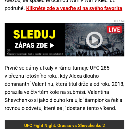
Alexou, se společně ocitnou tváří v tvář v kleci už
podruhé.
Klikněte zde a vsaďte si na svého favorita
Prvně se dámy utkaly v rámci turnaje UFC 285
v březnu letošního roku, kdy Alexa dlouho
dominantní Valentinu, která titul držela od roku 2018,
porazila ve čtvrtém kole na submisi. Valentina
Shevchenko si jako dlouho kralující šampionka řekla
rovnou o odvetu, které se jí dostane tento víkend.
UFC Fight Night: Grasso vs Shevchenko 2