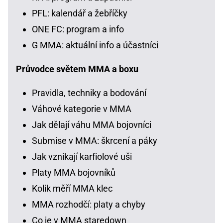
PFL: kalendář a žebříčky
ONE FC: program a info
G MMA: aktuální info a účastníci
Průvodce světem MMA a boxu
Pravidla, techniky a bodování
Váhové kategorie v MMA
Jak dělají váhu MMA bojovníci
Submise v MMA: škrcení a páky
Jak vznikají karfiolové uši
Platy MMA bojovníků
Kolik měří MMA klec
MMA rozhodčí: platy a chyby
Co je v MMA staredown