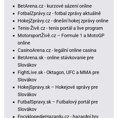
BetArena.cz - kurzové sázení online
FotbalZprávy.cz - fotbal zprávy aktuálně
HokejZprávy.cz - dnešní hokej zprávy online
Tenis-Živě.cz - tenis portál a live program
MotorsportŽivě.cz – Formule 1 a MotoGP
online
CasinoArena.cz - legální online casina
BetArena.sk - online stávkovanie pre
Slovákov
FightLive.sk - Oktagon, UFC a MMA pre
Slovákov
HokejSpravy.sk – Hokejové správy pre
Slovákov
FutbalSpravy.sk – Futbalový portál pre
Slovákov
EncyklopedieHazardu.cz - hazardní hry