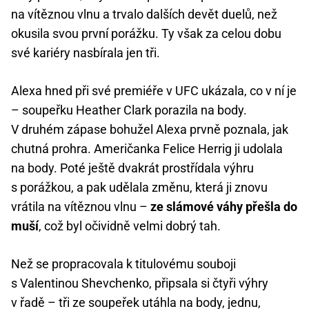
na vítěznou vlnu a trvalo dalších devět duelů, než
okusila svou první porážku. Ty však za celou dobu
své kariéry nasbírala jen tři.
Alexa hned při své premiéře v UFC ukázala, co v ní je
– soupeřku Heather Clark porazila na body.
V druhém zápase bohužel Alexa prvně poznala, jak
chutná prohra. Američanka Felice Herrig ji udolala
na body. Poté ještě dvakrát prostřídala výhru
s porážkou, a pak udělala změnu, která ji znovu
vrátila na vítěznou vlnu –
ze slámové váhy přešla do
muší
, což byl očividně velmi dobrý tah.
Než se propracovala k titulovému souboji
s Valentinou Shevchenko, připsala si čtyři výhry
v řadě – tři ze soupeřek utáhla na body, jednu,