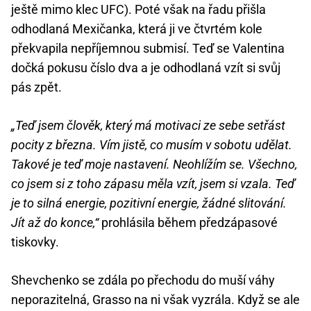
ještě mimo klec UFC). Poté však na řadu přišla
odhodlaná Mexičanka, která ji ve čtvrtém kole
překvapila nepříjemnou submisí. Teď se Valentina
dočká pokusu číslo dva a je odhodlaná vzít si svůj
pás zpět.
„Teď jsem člověk, který má motivaci ze sebe setřást
pocity z března. Vím jistě, co musím v sobotu udělat.
Takové je teď moje nastavení. Neohlížím se. Všechno,
co jsem si z toho zápasu měla vzít, jsem si vzala. Teď
je to silná energie, pozitivní energie, žádné slitování.
Jít až do konce,“
prohlásila během předzápasové
tiskovky.
Shevchenko se zdála po přechodu do muší váhy
neporazitelná, Grasso na ni však vyzrála. Když se ale