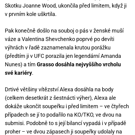
Skotku Joanne Wood, ukončila před limitem, když ji
v prvním kole uškrtila.
Pak konečně došlo na souboj o pás v ženské muší
váze a Valentina Shevchenko poprvé po devíti
výhrách v řadě zaznamenala krutou porážku
(předtím ji v UFC porazila jen legendární Amanda
Nunes) a tím
Grasso dosáhla nejvyššího vrcholu
své kariéry
.
Drtivé většiny vítězství Alexa dosáhla na body
(celkem desetkrát z šestnácti výher), Alexa ale
dokáže ukončit soupeřku i před limitem – ve čtyřech
případech se jí to podařilo na KO/TKO, ve dvou na
submisi. Podobně to s její bilancí vypadá i v případě
proher – ve dvou zápasech ji soupeřky udolaly na