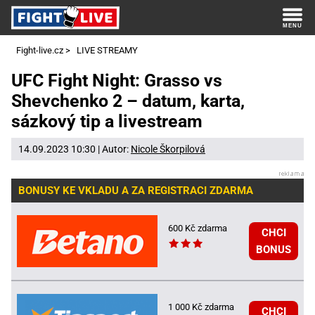
Fight-live.cz
>
LIVE STREAMY
UFC Fight Night: Grasso vs
Shevchenko 2 – datum, karta,
sázkový tip a livestream
14.09.2023 10:30 | Autor:
Nicole Škorpilová
BONUSY KE VKLADU A ZA REGISTRACI ZDARMA
600 Kč zdarma
CHCI
BONUS
1 000 Kč zdarma
CHCI