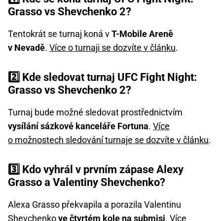
Grasso vs Shevchenko 2?
Tentokrát se turnaj koná v
T-Mobile Areně
v Nevadě
.
Více o turnaji se dozvíte v článku
.
2️⃣ Kde sledovat turnaj UFC Fight Night:
Grasso vs Shevchenko 2?
Turnaj bude možné sledovat prostřednictvím
vysílání sázkové kanceláře Fortuna
.
Více
o možnostech sledování turnaje se dozvíte v článku
.
3️⃣ Kdo vyhrál v prvním zápase Alexy
Grasso a Valentiny Shevchenko?
Alexa Grasso překvapila a porazila Valentinu
Shevchenko
ve čtvrtém kole na submisi
.
Více