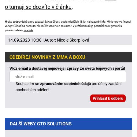
o turnaji se dozvíte v článku
.
Hrajte zodpovědně
a pro zábavu! Zákaz účasti osob mladších 18 let na hazardní hře. Ministerstvo financí
varuje: Účastí na hazardní hře může vzniknout závislost! Využití bonusů je podmíněno registrací u
provozovatele -
více zde
.
14.09.2023 10:30 | Autor:
Nicole Škorpilová
ODEBÍREJ NOVINKY Z MMA A BOXU
Vlož email a dostávej nejnovější zprávy ze světa bojových sportů!
Souhlasím se
zpracováním osobních údajů
pro účely zasílání
obchodních sdělení
DALŠÍ WEBY GTO SOLUTIONS