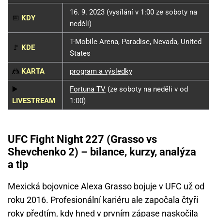
16. 9. 2023 (vysílání v 1:00 ze soboty na
📅
KDY
neděli)
T-Mobile Arena, Paradise, Nevada, United
🚩
KDE
States
🤼
KARTA
program a výsledky
▶️
Fortuna TV
(ze soboty na neděli v od
LIVESTREAM
1:00)
UFC Fight Night 227 (Grasso vs
Shevchenko 2) – bilance, kurzy, analýza
a tip
Mexická bojovnice Alexa Grasso bojuje v UFC už od
roku 2016. Profesionální kariéru ale započala čtyři
roky předtím, kdy hned v prvním zápase naskočila