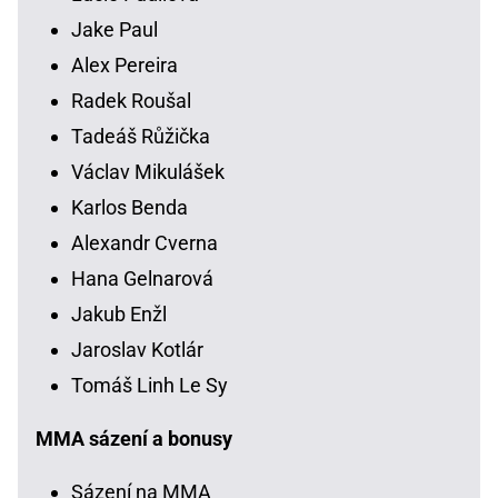
Jake Paul
Alex Pereira
Radek Roušal
Tadeáš Růžička
Václav Mikulášek
Karlos Benda
Alexandr Cverna
Hana Gelnarová
Jakub Enžl
Jaroslav Kotlár
Tomáš Linh Le Sy
MMA sázení a bonusy
Sázení na MMA