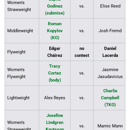
Women's
Godinez
vs.
Elise Reed
Strawweight
(submise)
Roman
Middleweight
Kopylov
vs.
Josh Fremd
(KO)
Edgar
no
Daniel
Flyweight
Cháirez
contest
Lacerda
Tracy
Women's
Jasmine
Cortez
vs.
Flyweight
Jasudavicius
(body)
Charlie
Lightweight
Alex Reyes
vs.
Campbell
(TKO)
Josefine
Women's
Lindgren
vs.
Marnic Mann
Strawweight
Knutsson