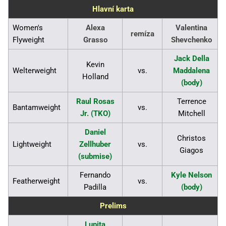
Hlavní karta
Women's
Alexa
Valentina
remíza
Flyweight
Grasso
Shevchenko
Jack Della
Kevin
Welterweight
vs.
Maddalena
Holland
(body)
Raul Rosas
Terrence
Bantamweight
vs.
Jr. (TKO)
Mitchell
Daniel
Christos
Lightweight
Zellhuber
vs.
Giagos
(submise)
Fernando
Kyle Nelson
Featherweight
vs.
Padilla
(body)
Prelims
Lupita