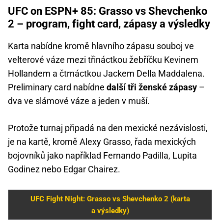
UFC on ESPN+ 85: Grasso vs Shevchenko
2 – program, fight card, zápasy a výsledky
Karta nabídne kromě hlavního zápasu souboj ve
velterové váze mezi třináctkou žebříčku Kevinem
Hollandem a čtrnáctkou Jackem Della Maddalena.
Preliminary card nabídne
další tři ženské zápasy
–
dva ve slámové váze a jeden v muší.
Protože turnaj připadá na den mexické nezávislosti,
je na kartě, kromě Alexy Grasso, řada mexických
bojovníků jako například Fernando Padilla, Lupita
Godinez nebo Edgar Chairez.
UFC Fight Night: Grasso vs Shevchenko 2 (karta
a výsledky)