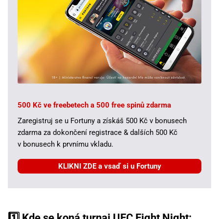
500 Kč ve freebetech a 500 free spinů zdarma
Zaregistruj se u Fortuny a získáš 500 Kč v bonusech
zdarma za dokončení registrace & dalších 500 Kč
v bonusech k prvnímu vkladu.
KLIKNI ZDE a vsaď si u Fortuny
1️⃣ Kde se koná turnaj UFC Fight Night: