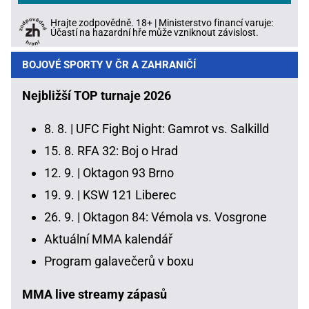
Hrajte zodpovědně. 18+ | Ministerstvo financí varuje:
Účastí na hazardní hře může vzniknout závislost.
BOJOVÉ SPORTY V ČR A ZAHRANIČÍ
Nejbližší TOP turnaje 2026
8. 8. |
UFC Fight Night: Gamrot vs. Salkilld
15. 8.
RFA 32: Boj o Hrad
12. 9. |
Oktagon 93 Brno
19. 9. |
KSW 121 Liberec
26. 9. |
Oktagon 84: Vémola vs. Vosgrone
Aktuální MMA kalendář
Program galavečerů v boxu
MMA live streamy zápasů