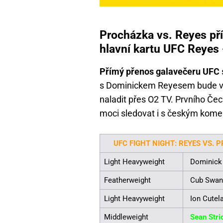
Procházka vs. Reyes pří
hlavní kartu UFC Reyes
Přímý přenos galavečeru UFC
s Dominickem Reyesem bude vys
naladit přes O2 TV. Prvního Č
moci sledovat i s českým kom
UFC FIGHT NIGHT: REYES VS.
Light Heavyweight
Dominick
Featherweight
Cub Swa
Light Heavyweight
Ion Cutel
Middleweight
Sean Stri