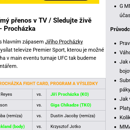
G MM
účas
mý přenos v TV / Sledujte živě
 - Procházka
Průvodc
s hlavním zápasem
Jiřího Procházky
Prav
ílat televize Premier Sport, kterou je možné
Váh
echa v main eventu turnaje UFC tak budeme
Jak 
entářem.
bojo
Subm
 PROCHÁZKA FIGHT CARD, PROGRAM A VÝSLEDKY
pák
 Reyes
vs.
Jiří Procházka (KO)
Jak 
nson
vs.
Giga Chikadze (TKO)
Plat
aba (remíza)
vs.
Dustin Jacoby (remíza)
Koli
MMA 
ckland (body)
vs.
Krzysztof Jotko