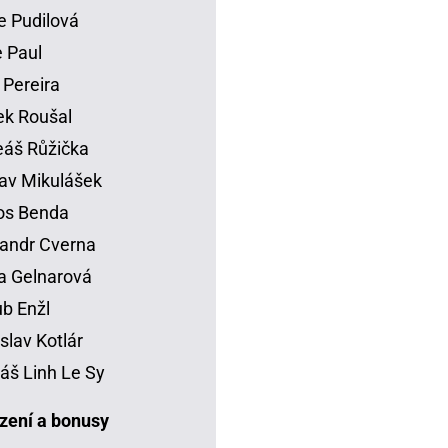
e Pudilová
 Paul
 Pereira
k Roušal
áš Růžička
av Mikulášek
os Benda
andr Cverna
a Gelnarová
b Enžl
slav Kotlár
š Linh Le Sy
ení a bonusy