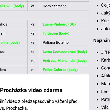
Co 
lishvili (body)
vs.
Cody Stamann
Jaký
Kde 
rkos
vs.
Luana Pinheiro (DQ)
Jak 
 III
vs.
TJ Brown (body)
Nejznámě
olina (body)
vs.
Poliana Botelho
hes
vs.
Loma Lookboonmee (body)
Jiří
Karl
r
vs.
Andreas Michailidis (body)
Con
ders
vs.
Felipe Colares (body)
Atti
Mah
í Procházka video zdarma
Leo 
Patr
ální video z předzápasového vážení před
Václ
 vs. Procházka
.