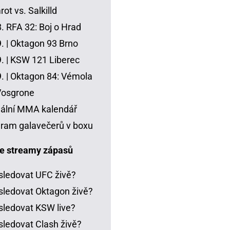
ot vs. Salkilld
8.
RFA 32: Boj o Hrad
. |
Oktagon 93 Brno
. |
KSW 121 Liberec
. |
Oktagon 84: Vémola
Vosgrone
ální MMA kalendář
ram galavečerů v boxu
e streamy zápasů
sledovat UFC živě?
sledovat Oktagon živě?
sledovat KSW live?
sledovat Clash živě?