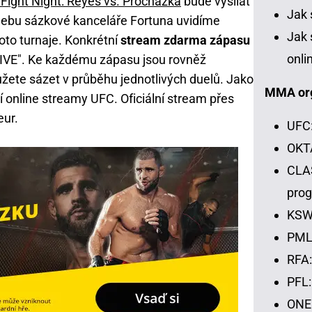
Fight Night: Reyes vs. Procházka
bude vysílat
Jak 
ebu sázkové kanceláře Fortuna uvidíme
Jak 
to turnaje. Konkrétní
stream zdarma zápasu
onli
LIVE". Ke každému zápasu jsou rovněž
můžete sázet v průběhu jednotlivých duelů. Jako
MMA or
í online streamy UFC. Oficiální stream přes
eur.
UFC:
OKTA
CLAS
pro
KSW:
PML:
RFA:
PFL:
ONE 