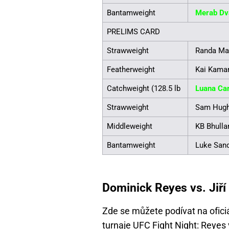
Bantamweight
Merab Dva
PRELIMS CARD
Strawweight
Randa Ma
Featherweight
Kai Kamara
Catchweight (128.5 lb
Luana Car
Strawweight
Sam Hug
Middleweight
KB Bhulla
Bantamweight
Luke San
Dominick Reyes vs. Jiř
Zde se můžete podívat na ofici
turnaje
UFC Fight Night: Reyes