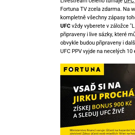
Livestream celého turnaje
UFC 
Fortuna TV zcela zdarma. Na w
kompletně všechny zápasy toho
UFC
vždy vyberete v záložce "
připraveny i live sázky, které 
obvykle budou připraveny i dalš
UFC PPV vyjde na necelých 10 