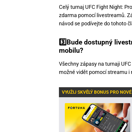
Celý turnaj UFC Fight Night: P
zdarma pomocí livestreamů. Z
návod se podívejte do tohoto č
3️⃣Bude dostupný livest
mobilu?
Všechny zápasy na turnaji UFC
možné vidět pomocí streamu i n
VYUŽIJ SKVĚLÝ BONUS PRO NOVÉ