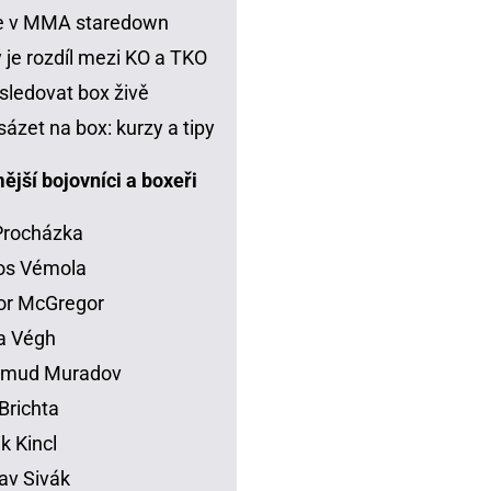
je v MMA staredown
 je rozdíl mezi KO a TKO
sledovat box živě
sázet na box: kurzy a tipy
jší bojovníci a boxeři
 Procházka
os Vémola
or McGregor
la Végh
mud Muradov
Brichta
ik Kincl
av Sivák