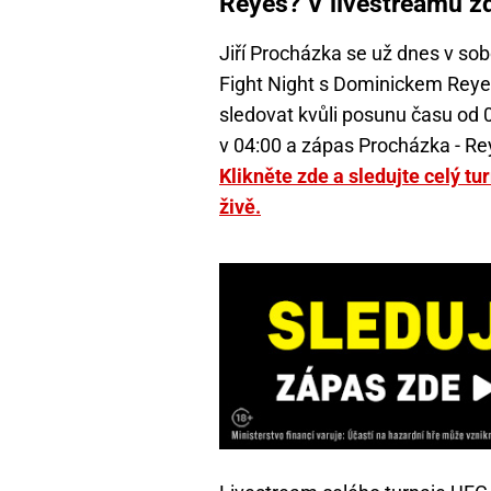
Reyes? V livestreamu 
Jiří Procházka se už dnes v so
Fight Night s Dominickem Reye
sledovat kvůli posunu času od 01
v 04:00 a zápas Procházka - Rey
Klikněte zde a sledujte celý t
živě.