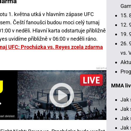
zdarma
Gamr
botu 1. května utká v hlavním zápase UFC
15. 
sem. Čeští fanoušci budou moci celý turnaj
12. 9
:00 v neděli. Hlavní karta odstartuje přibližně
19. 9
es uvidíme přibližně v 06:00 v neděli ráno.
26. 9
urnaj UFC: Procházka vs. Reyes zcela zdarma
vs. 
Aktu
Prog
MMA liv
Jak 
Jak 
Jak 
Jak 