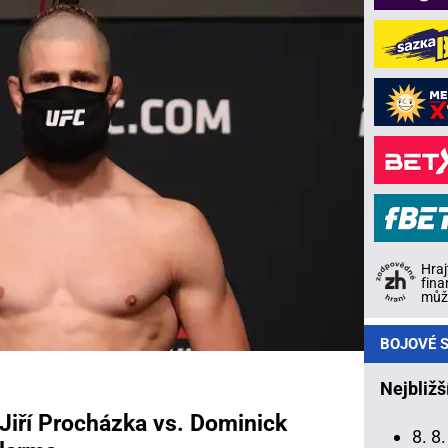
Hraj
fina
může
BOJOVÉ S
Nejbližš
Jiří Procházka vs. Dominick
8. 8.