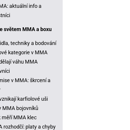
A: aktuální info a
tníci
e světem MMA a boxu
idla, techniky a bodování
ové kategorie v MMA
dělají váhu MMA
vníci
ise v MMA: škrcení a
y
vznikají karfiolové uši
y MMA bojovníků
k měří MMA klec
rozhodčí: platy a chyby