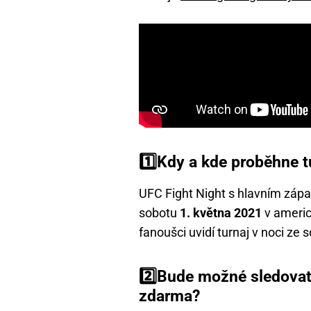
1️⃣Kdy a kde proběhne 
UFC Fight Night s hlavním záp
sobotu
1. května 2021
v americ
fanoušci uvidí turnaj v noci ze 
2️⃣Bude možné sledovat
zdarma?