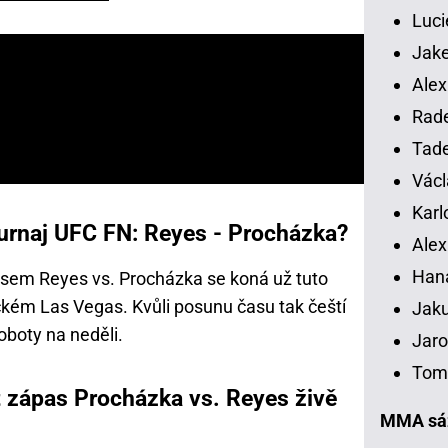
Luci
Jake
Alex
Rade
Tade
Václ
Karl
turnaj UFC FN: Reyes - Procházka?
Alex
Han
asem Reyes vs. Procházka se koná už tuto
kém Las Vegas. Kvůli posunu času tak čeští
Jaku
soboty na neděli.
Jaro
Tomá
 zápas Procházka vs. Reyes živě
MMA sáz