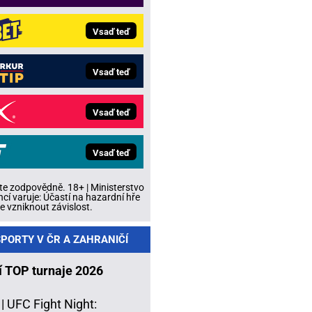
Vsaď teď
Vsaď teď
Vsaď teď
Vsaď teď
te zodpovědně. 18+ | Ministerstvo
ncí varuje: Účastí na hazardní hře
 vzniknout závislost.
PORTY V ČR A ZAHRANIČÍ
í TOP turnaje 2026
 |
UFC Fight Night: