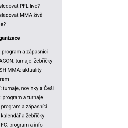
sledovat PFL live?
sledovat MMA živě
ne?
ganizace
 program a zápasníci
GON: turnaje, žebříčky
H MMA: aktuality,
gram
 turnaje, novinky a Češi
 program a turnaje
 program a zápasníci
 kalendář a žebříčky
FC: program a info