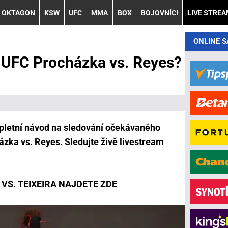
OKTAGON
KSW
UFC
MMA
BOX
BOJOVNÍCI
LIVE STRE
ONLINE 
t UFC Procházka vs. Reyes?
pletní návod na sledování očekávaného
ázka vs. Reyes. Sledujte živě livestream
VS. TEIXEIRA NAJDETE ZDE