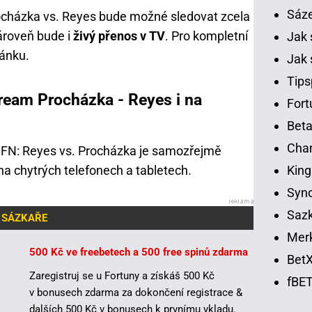
Sáz
rocházka vs. Reyes bude možné sledovat zcela
ároveň bude i
živý přenos v TV
. Pro kompletní
Jak 
lánku.
Jak 
Tips
ream Procházka - Reyes i na
Fort
Beta
Chan
 FN: Reyes vs. Procházka je samozřejmě
King
a chytrých telefonech a tabletech.
Syno
Sazk
 SÁZKAŘE
Merk
500 Kč ve freebetech a 500 free spinů zdarma
BetX
Zaregistruj se u Fortuny a získáš 500 Kč
fBET
v bonusech zdarma za dokončení registrace &
dalších 500 Kč v bonusech k prvnímu vkladu.