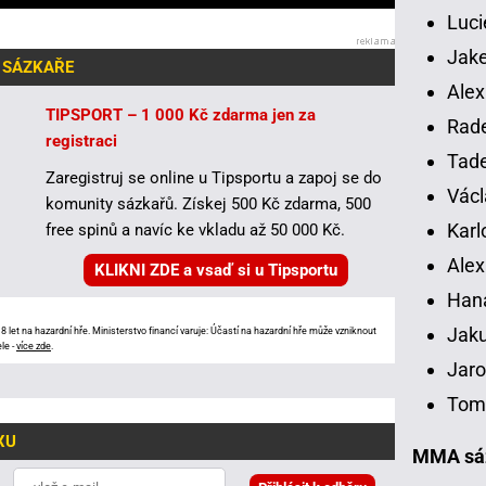
Luci
Jake
 SÁZKAŘE
Alex
TIPSPORT – 1 000 Kč zdarma jen za
Rade
registraci
Tade
Zaregistruj se online u Tipsportu a zapoj se do
Václ
komunity sázkařů. Získej 500 Kč zdarma, 500
Karl
free spinů a navíc ke vkladu až 50 000 Kč.
Alex
KLIKNI ZDE a vsaď si u Tipsportu
Han
Jaku
 let na hazardní hře. Ministerstvo financí varuje: Účastí na hazardní hře může vzniknout
le -
více zde
.
Jaro
Tomá
XU
MMA sáz