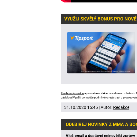
VYUŽIJ SKVĚLÝ BONUS PRO NOVÉ
Hrajte zodpovědně
a pro zábavu! Zákaz účasti osob mladších 18
závislost! Využití bonusů je podmíněno registrací u provozovate
31.10.2020 15:45 | Autor:
Redakce
ODEBÍREJ NOVINKY Z MMA A BO
Vlož email a dostávej nejnovější zprávy