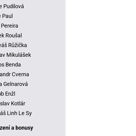
e Pudilová
 Paul
 Pereira
k Roušal
áš Růžička
av Mikulášek
os Benda
andr Cverna
a Gelnarová
b Enžl
slav Kotlár
š Linh Le Sy
ení a bonusy