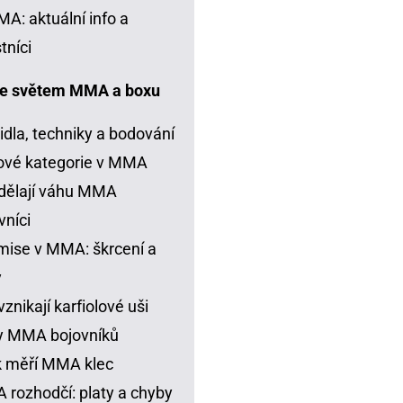
A: aktuální info a
tníci
e světem MMA a boxu
idla, techniky a bodování
ové kategorie v MMA
dělají váhu MMA
vníci
ise v MMA: škrcení a
y
vznikají karfiolové uši
y MMA bojovníků
k měří MMA klec
rozhodčí: platy a chyby