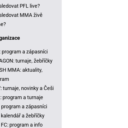
sledovat PFL live?
sledovat MMA živě
ne?
ganizace
 program a zápasníci
GON: turnaje, žebříčky
H MMA: aktuality,
gram
 turnaje, novinky a Češi
 program a turnaje
 program a zápasníci
 kalendář a žebříčky
FC: program a info