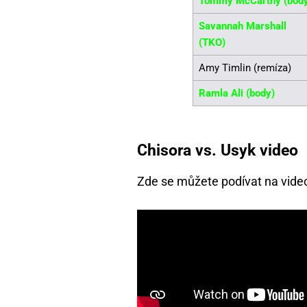
Tommy McCarthy (bod
Savannah Marshall
(TKO)
Amy Timlin (remíza)
Ramla Ali (body)
Chisora vs. Usyk video
Zde se můžete podívat na vide