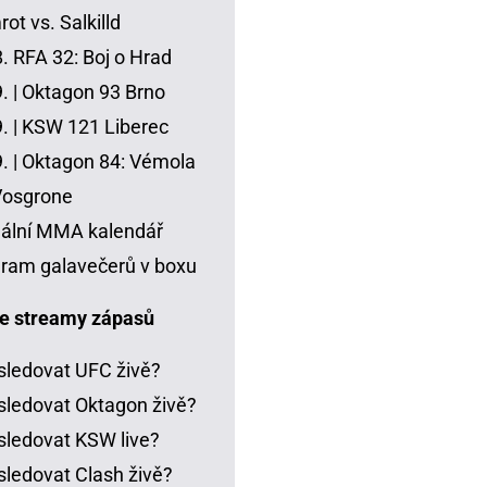
ot vs. Salkilld
8.
RFA 32: Boj o Hrad
. |
Oktagon 93 Brno
. |
KSW 121 Liberec
. |
Oktagon 84: Vémola
Vosgrone
ální MMA kalendář
ram galavečerů v boxu
e streamy zápasů
sledovat UFC živě?
sledovat Oktagon živě?
sledovat KSW live?
sledovat Clash živě?