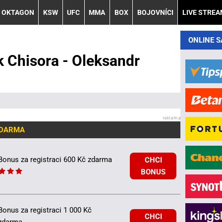
OKTAGON
KSW
UFC
MMA
BOX
BOJOVNÍCI
LIVE STRE
ONLINE 
k Chisora - Oleksandr
ZDARMA
Bonus za registraci 600 Kč zdarma
CHCI
BONUS
Bonus za registraci 1 000 Kč
CHCI