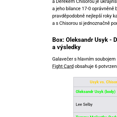
a Derekem Chisorou je ukrajinsk
a jeho bilance 17-0 oprávněně 
pravděpodobně nejlepší roky kar
a s Chisorou si jednoznačně pora
Box: Oleksandr Usyk - D
a výsledky
Galavečer s hlavním soubojem
Fight Card
obsahuje 6 potvrzen
Usyk vs. Chisor
Oleksandr Usyk (body)
Lee Selby