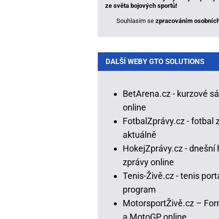
ze světa bojových sportů!
Souhlasím se
zpracováním osobních
DALŠÍ WEBY GTO SOLUTIONS
BetArena.cz - kurzové s
online
FotbalZprávy.cz - fotbal 
aktuálně
HokejZprávy.cz - dnešní 
zprávy online
Tenis-Živě.cz - tenis portá
program
MotorsportŽivě.cz – For
a MotoGP online