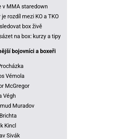
je v MMA staredown
 je rozdíl mezi KO a TKO
sledovat box živě
sázet na box: kurzy a tipy
jší bojovníci a boxeři
 Procházka
os Vémola
or McGregor
la Végh
mud Muradov
Brichta
ik Kincl
av Sivák