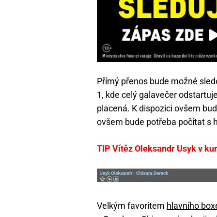
Přímý přenos bude možné sledo
1, kde celý galavečer odstartuj
placená. K dispozici ovšem bud
ovšem bude potřeba počítat s h
TIP Vítěz Oleksandr Usyk v ku
Velkým favoritem
hlavního box