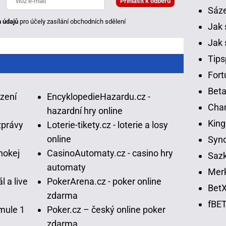
Sáz
 údajů
pro účely zasílání obchodních sdělení
Jak 
Jak 
Tips
Fort
Beta
ázení
EncyklopedieHazardu.cz -
Chan
hazardní hry online
King
zprávy
Loterie-tikety.cz - loterie a losy
online
Syno
hokej
CasinoAutomaty.cz - casino hry
Sazk
automaty
Merk
l a live
PokerArena.cz - poker online
BetX
zdarma
fBET
mule 1
Poker.cz – český online poker
zdarma