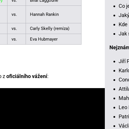
y)
vs.
Bilal Laggoune
Co 
vs.
Hannah Rankin
Jaký
Kde 
vs.
Carly Skelly (remíza)
Jak 
vs.
Eva Hubmayer
Nejznámě
Jiří
Karl
o z
oficiálního vážení
:
Con
Atti
Mah
Leo 
Patr
Václ