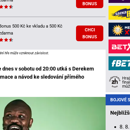
zdarma
BONUS
Bonus 500 Kč ke vkladu a 500 Kč
CHCI
zdarma
BONUS
dní hře může vzniknout závislost.
 dnes v sobotu od 20:00 utká s Derekem
ormace a návod ke sledování přímého
Hraj
fina
může
BOJOVÉ S
Nejbližš
8. 8.