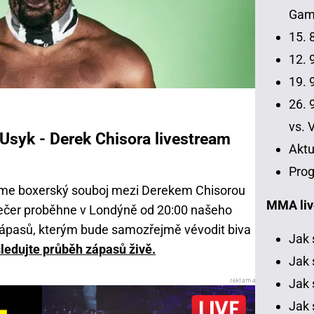
Gamr
15. 
12. 9
19. 9
26. 9
vs. 
Usyk - Derek Chisora livestream
Aktu
Prog
idíme boxerský souboj mezi Derekem Chisorou
MMA liv
čer proběhne v Londýně od 20:00 našeho
ápasů, kterým bude samozřejmě vévodit biva
Jak 
sledujte průběh zápasů živě.
Jak 
Jak 
Jak 