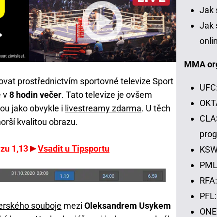
Jak 
Jak 
onli
MMA or
vat prostřednictvím sportovné televize Sport
UFC:
e v
8 hodin večer
. Tato televize je ovšem
OKTA
ou jako obvykle i
livestreamy zdarma
. U těch
CLAS
orší kvalitou obrazu.
pro
rzu 1,13
Vsadit u Tipsportu
KSW:
PML:
RFA:
PFL:
erského souboje
mezi
Oleksandrem Usykem
ONE 