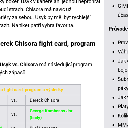
ý boxer. Usyk v kariéře ani jednou neprohrál
G MM
budí strach. Chisora má navíc už
účas
iéry za sebou. Usyk by měl být rychlejší
zit. Na tiket patří výhra favorita.
Průvodc
Prav
erek Chisora fight card, program
Váh
Jak 
Usyk vs. Chisora
má následující program.
bojo
ých zápasů.
Subm
pák
a fight card, program a výsledky
Jak 
vs.
Dereck Chisora
Plat
George Kambosos Jnr
vs.
Koli
(body)
MMA 