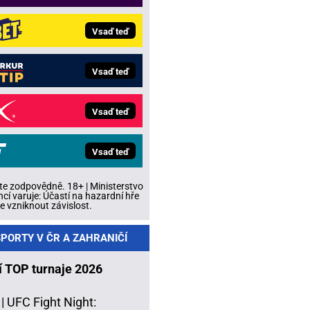
Vsaď teď
Vsaď teď
Vsaď teď
Vsaď teď
te zodpovědně. 18+ | Ministerstvo
ncí varuje: Účastí na hazardní hře
 vzniknout závislost.
PORTY V ČR A ZAHRANIČÍ
í TOP turnaje 2026
 |
UFC Fight Night: