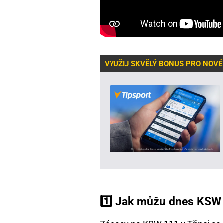
VYUŽIJ SKVĚLÝ BONUS PRO NOVÉ
1️⃣ Jak můžu dnes KSW 