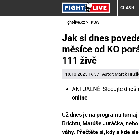
CLASH
Fight-live.cz
>
KSW
Jak si dnes poved
měsíce od KO por
111 živě
18.10.2025 16:37 | Autor:
Marek Hruš
AKTUÁLNĚ: Sledujte dnešn
online
Už dnes je na programu turnaj 
Brichtu, Matúše Juráčka, nebo 
váhy. Přečtěte si, kdy a kde s