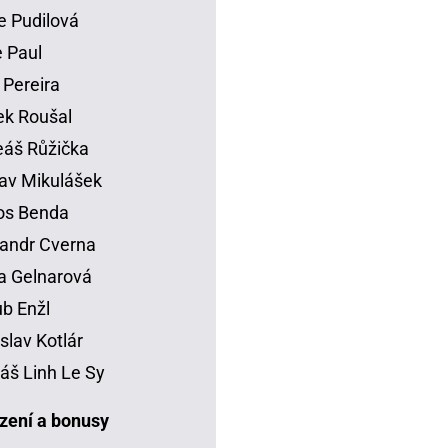
e Pudilová
 Paul
 Pereira
k Roušal
áš Růžička
av Mikulášek
os Benda
andr Cverna
a Gelnarová
b Enžl
slav Kotlár
š Linh Le Sy
ení a bonusy