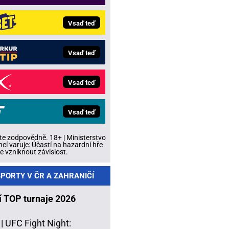
Vsaď teď
Vsaď teď
Vsaď teď
Vsaď teď
te zodpovědně. 18+ | Ministerstvo
ncí varuje: Účastí na hazardní hře
 vzniknout závislost.
PORTY V ČR A ZAHRANIČÍ
í TOP turnaje 2026
 |
UFC Fight Night: