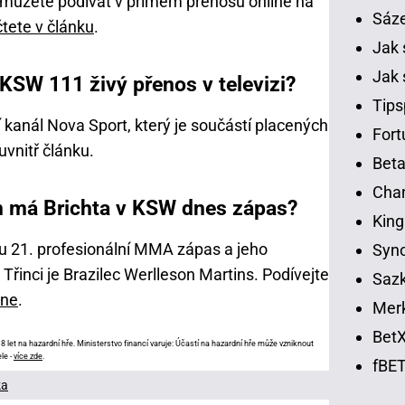
 můžete podívat v přímém přenosu online na
Sáz
tete v článku
.
Jak 
Jak 
j KSW 111 živý přenos v televizi?
Tips
 kanál Nova Sport, který je součástí placených
Fort
uvnitř článku.
Beta
Chan
ým má Brichta v KSW dnes zápas?
King
u 21. profesionální MMA zápas a jeho
Syno
řinci je Brazilec Werlleson Martins. Podívejte
Sazk
ine
.
Merk
BetX
 let na hazardní hře. Ministerstvo financí varuje: Účastí na hazardní hře může vzniknout
le -
více zde
.
fBET
ka