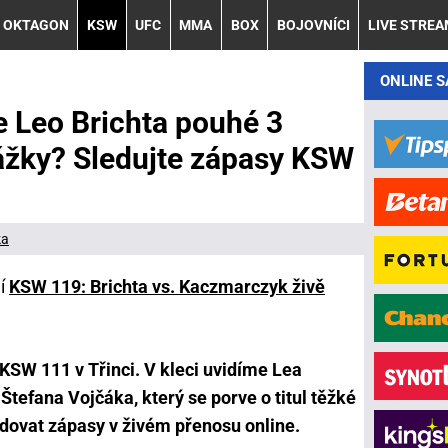
OKTAGON
KSW
UFC
MMA
BOX
BOJOVNÍCI
LIVE STRE
ONLINE 
e Leo Brichta pouhé 3
ážky? Sledujte zápasy KSW
ka
í
KSW 119: Brichta vs. Kaczmarczyk živě
KSW 111 v Třinci. V kleci uvidíme Lea
Štefana Vojčáka, který se porve o titul těžké
ledovat zápasy v živém přenosu online.