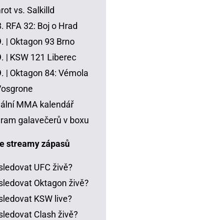
ot vs. Salkilld
8.
RFA 32: Boj o Hrad
. |
Oktagon 93 Brno
. |
KSW 121 Liberec
. |
Oktagon 84: Vémola
Vosgrone
ální MMA kalendář
ram galavečerů v boxu
e streamy zápasů
sledovat UFC živě?
sledovat Oktagon živě?
sledovat KSW live?
sledovat Clash živě?