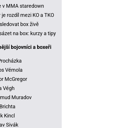
je v MMA staredown
 je rozdíl mezi KO a TKO
sledovat box živě
sázet na box: kurzy a tipy
jší bojovníci a boxeři
 Procházka
os Vémola
or McGregor
la Végh
mud Muradov
Brichta
ik Kincl
av Sivák