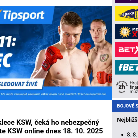
Hraj
fina
může
BOJOVÉ S
Nejbližš
 klece KSW, čeká ho nebezpečný
jte KSW online dnes 18. 10. 2025
8. 8.