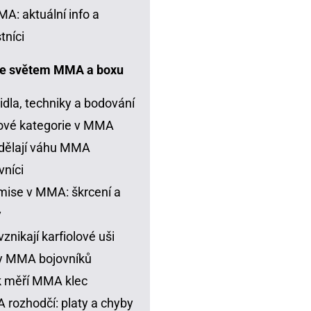
A: aktuální info a
tníci
e světem MMA a boxu
idla, techniky a bodování
ové kategorie v MMA
dělají váhu MMA
vníci
ise v MMA: škrcení a
y
vznikají karfiolové uši
y MMA bojovníků
k měří MMA klec
rozhodčí: platy a chyby