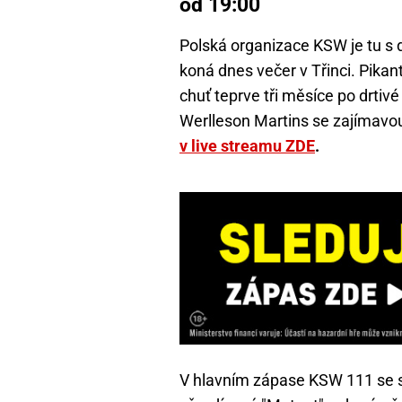
od 19:00
Polská organizace KSW je tu s 
koná dnes večer v Třinci. Pikantn
chuť teprve tři měsíce po drtivé
Werlleson Martins se zajímavo
v live streamu ZDE
.
V hlavním zápase KSW 111 se s