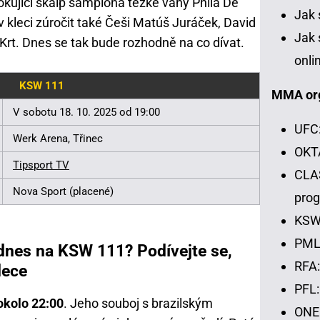
okující skalp šampiona těžké váhy Phila De
Jak 
 v kleci zúročit také Češi Matúš Juráček, David
Jak 
Krt. Dnes se tak bude rozhodně na co dívat.
onli
KSW 111
MMA or
V sobotu 18. 10. 2025 od 19:00
UFC:
Werk Arena, Třinec
OKTA
Tipsport TV
CLAS
Nova Sport (placené)
pro
KSW:
PML:
 dnes na KSW 111? Podívejte se,
RFA:
lece
PFL:
okolo 22:00
. Jeho souboj s brazilským
ONE 