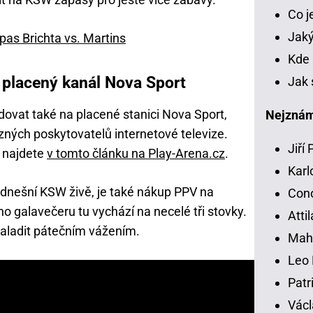
Co 
Jaký
pas Brichta vs. Martins
Kde 
 placený kanál Nova Sport
Jak 
ovat také na placené stanici Nova Sport,
Nejznámě
zných poskytovatelů internetové televize.
Jiří
y najdete
v tomto článku na Play-Arena.cz
.
Karl
t dnešní KSW živě, je také nákup PPV na
Con
o galavečeru tu vychází na necelé tři stovky.
Atti
aladit pátečním vážením.
Mah
Leo 
Patr
Václ