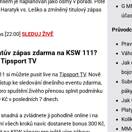
sem je naplánován jako osmý v pořadí. Poté
G MM
Haratyk vs. Leško a zmíněný titulový zápas
účas
Průvodc
ns [22:00]
SLEDUJ ŽIVĚ
Prav
chtův zápas zdarma na KSW 111?
Váh
 Tipsport TV
Jak 
bojo
1 si můžete pusit live na
Tipsport TV
. Nově
Subm
přístup ke sledování dnešního eventu zdarma,
í pro spuštění živého přenosu splnit podmínku
pák
 Kč v posledních 7 dnech.
Jak 
Plat
 snadná a zvládnete ji pohodlně online i na
Koli
ní všech kroků navíc dostanete bonus 300 Kč,
MMA 
it na KSW zápasy pro ještě více zábavy.