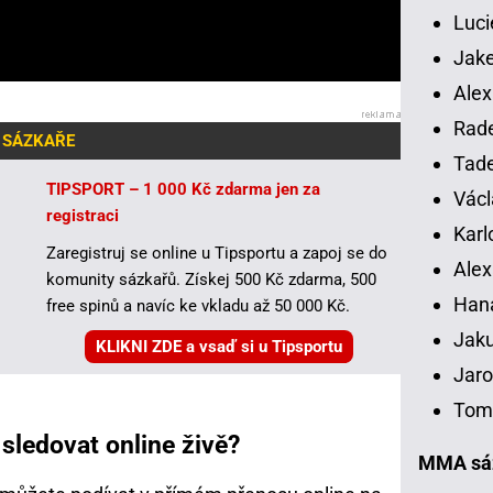
Luci
Jake
Alex
Rade
 SÁZKAŘE
Tade
TIPSPORT – 1 000 Kč zdarma jen za
Václ
registraci
Karl
Zaregistruj se online u Tipsportu a zapoj se do
Alex
komunity sázkařů. Získej 500 Kč zdarma, 500
Han
free spinů a navíc ke vkladu až 50 000 Kč.
Jaku
KLIKNI ZDE a vsaď si u Tipsportu
Jaro
Tomá
sledovat online živě?
MMA sáz