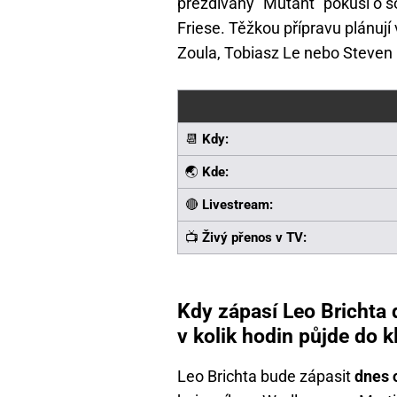
přezdívaný "Mutant" pokusí o š
Friese. Těžkou přípravu plánují
Zoula, Tobiasz Le nebo Steven 
📆
Kdy:
🌏
Kde:
🔴
Livestream:
📺
Živý přenos v TV:
Kdy zápasí Leo Brichta
v kolik hodin půjde do k
Leo Brichta bude zápasit
dnes 