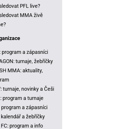
sledovat PFL live?
sledovat MMA živě
ne?
ganizace
 program a zápasníci
GON: turnaje, žebříčky
H MMA: aktuality,
gram
 turnaje, novinky a Češi
 program a turnaje
 program a zápasníci
 kalendář a žebříčky
FC: program a info