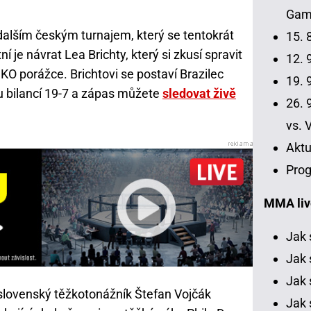
Gamr
dalším českým turnajem, který se tentokrát
15. 
í je návrat Lea Brichty, který si zkusí spravit
12. 9
 KO porážce. Brichtovi se postaví Brazilec
19. 9
u bilancí 19-7 a zápas můžete
sledovat živě
26. 9
vs. 
Aktu
Prog
MMA liv
Jak 
Jak 
Jak 
lovenský těžkotonážník Štefan Vojčák
Jak 