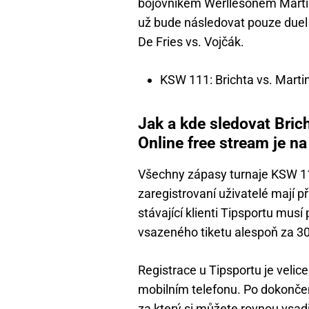
bojovníkem Werllesonem Martin
už bude následovat pouze duel 
De Fries vs. Vojčák.
KSW 111: Brichta vs. Marti
Jak a kde sledovat Bri
Online free stream je na
Všechny zápasy turnaje KSW 11
zaregistrovaní uživatelé mají 
stávající klienti Tipsportu mus
vsazeného tiketu alespoň za 30
Registrace u Tipsportu je velice
mobilním telefonu. Po dokonče
za který si můžete rovnou vsad