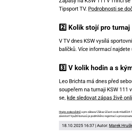
Zápasy na KSW 111 v Třinci se
Tipsport TV.
Podrobnosti se doč
2️⃣ Kolik stojí pro turna
V TV dnes KSW vysílá sportovní
balíčků. Více informací najdete 
3️⃣ V kolik hodin a s k
Leo Brichta má dnes před sebo
soupeřem na turnaji KSW 111 v T
se,
kde sledovat zápas živě onl
Hrajte zodpovědně
a pro zábavu! Zákaz účasti osob mladších 18
závislost! Využití bonusů je podmíněno registrací u provozovate
18.10.2025 16:37 | Autor:
Marek Hruš