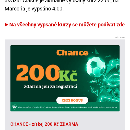
akvizici Clashe je aktuálně vypsaný kurz 22.00, na
Marcońa je vypsáno 4.00.
Na všechny vypsané kurzy se můžete podívat zde
CHANCE - získej 200 Kč ZDARMA