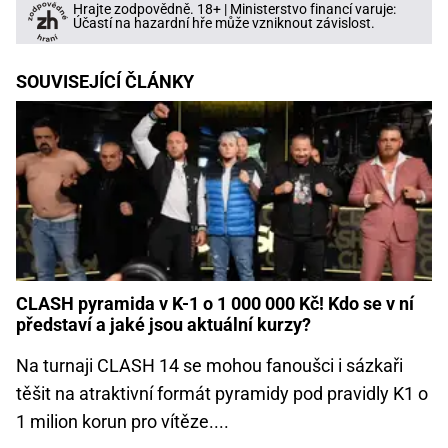
Hrajte zodpovědně. 18+ | Ministerstvo financí varuje:
Účastí na hazardní hře může vzniknout závislost.
SOUVISEJÍCÍ ČLÁNKY
CLASH pyramida v K-1 o 1 000 000 Kč! Kdo se v ní
představí a jaké jsou aktuální kurzy?
Na turnaji CLASH 14 se mohou fanoušci i sázkaři
těšit na atraktivní formát pyramidy pod pravidly K1 o
1 milion korun pro vítěze....