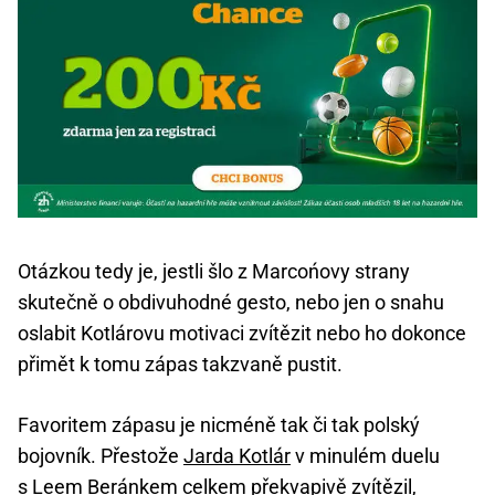
Otázkou tedy je, jestli šlo z Marcońovy strany
skutečně o obdivuhodné gesto, nebo jen o snahu
oslabit Kotlárovu motivaci zvítězit nebo ho dokonce
přimět k tomu zápas takzvaně pustit.
Favoritem zápasu je nicméně tak či tak polský
bojovník. Přestože
Jarda Kotlár
v minulém duelu
s Leem Beránkem celkem překvapivě zvítězil,