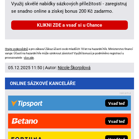
Využij skvělé nabídky sázkových příležitostí - zaregistruj
se snadno online a získej bonus 200 Kč zadarmo.
KLIKNI ZDE a vsaď si u Chance
Hrajte zodpovědně
a pro zábavu! Zákaz účasti osob mladších 18 let na hazardní hře. Ministerstvo financí
varuje: Účastí na hazardní hře může vzniknout závislost! Využití bonusů je podmíněno registrací u
provozovatele -
více zde
.
05.12.2025 11:50 | Autor:
Nicole Škorpilová
ONLINE SÁZKOVÉ KANCELÁŘE
Vsaď teď
Vsaď teď