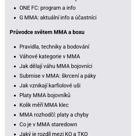
ONE FC: program a info
G MMA: aktuální info a účastníci
Průvodce světem MMA a boxu
Pravidla, techniky a bodování
Váhové kategorie v MMA
Jak dělají váhu MMA bojovníci
Submise v MMA: škrcení a páky
Jak vznikají karfiolové uši
Platy MMA bojovníků
Kolik měří MMA klec
MMA rozhodčí: platy a chyby
Co je v MMA staredown
Jaký je rozdíl mezi KO a TKO