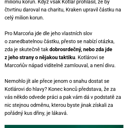
milionu korun. Když však Kotlár prohlásil, že by
čtvrtinu daroval na charitu, Kraken upravil částku na
celý milion korun.
Pro Marcońa jde dle jeho vlastních slov
o zanedbatelnou částku, přesto se nabízí otázka,
zda je skutečně tak
dobrosrdečný, nebo zda jde
z jeho strany o nějakou taktiku
. Kotlárovi se
Marcońův nápad viditelně zamlouval, a není divu.
Nemohlo jít ale přece jenom o snahu dostat se
Kotlárovi do hlavy? Konec konců představa, že za
vás někdo odvede práci a pak vám dá v podstatě za
nic stejnou odměnu, kterou byste jinak získali za
pořádný kus dřiny, je lákavá.