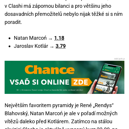
v Clashi má zápornou bilanci a pro většinu jeho
dosavadních přemožitelů nebylo nijak těžké si s ním
poradit.
Natan Marcoń →
1.18
Jaroslav Kotlár →
3.79
Největším favoritem pyramidy je René „Rendys“
Blahovský, Natan Marcoń je ale v pořadí možných
vítězů daleko před Kotlárem. Zatímco na stálou