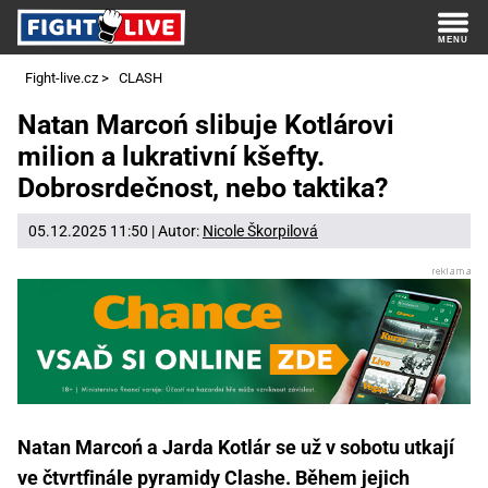
Fight-live.cz
>
CLASH
Natan Marcoń slibuje Kotlárovi
milion a lukrativní kšefty.
Dobrosrdečnost, nebo taktika?
05.12.2025 11:50 | Autor:
Nicole Škorpilová
Natan Marcoń a Jarda Kotlár se už v sobotu utkají
ve čtvrtfinále pyramidy Clashe. Během jejich