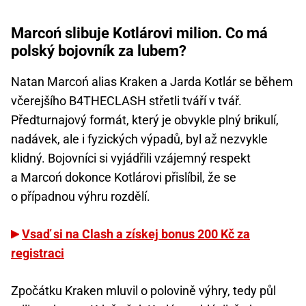
Marcoń slibuje Kotlárovi milion. Co má
polský bojovník za lubem?
Natan Marcoń alias Kraken a Jarda Kotlár se během
včerejšího B4THECLASH střetli tváří v tvář.
Předturnajový formát, který je obvykle plný brikulí,
nadávek, ale i fyzických výpadů, byl až nezvykle
klidný. Bojovníci si vyjádřili vzájemný respekt
a Marcoń dokonce Kotlárovi přislíbil, že se
o případnou výhru rozdělí.
Vsaď si na Clash a získej bonus 200 Kč za
registraci
Zpočátku Kraken mluvil o polovině výhry, tedy půl