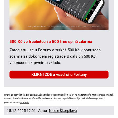
500 Kč ve freebetech a 500 free spinů zdarma
Zaregistruj se u Fortuny a získáš 500 Kč v bonusech
zdarma za dokončení registrace & dalších 500 Kč
v bonusech k prvnímu vkladu.
KLIKNI ZDE a vsaď si u Fortuny
Hrajte zodpovědně
a pro zábavu! Zákaz účasti osob mladších 18 let na hazardní hře. Ministerstvo financí
varuje: Účastí na hazardní hře může vzniknout závislost! Využití bonusů je podmíněno registrací u
provozovatele -
více zde
.
15.12.2025 12:01 | Autor:
Nicole Škorpilová