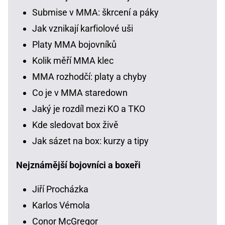
Submise v MMA: škrcení a páky
Jak vznikají karfiolové uši
Platy MMA bojovníků
Kolik měří MMA klec
MMA rozhodčí: platy a chyby
Co je v MMA staredown
Jaký je rozdíl mezi KO a TKO
Kde sledovat box živě
Jak sázet na box: kurzy a tipy
Nejznámější bojovníci a boxeři
Jiří Procházka
Karlos Vémola
Conor McGregor