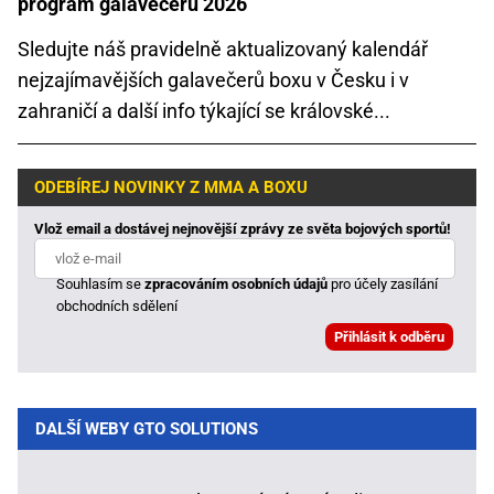
program galavečerů 2026
Sledujte náš pravidelně aktualizovaný kalendář
nejzajímavějších galavečerů boxu v Česku i v
zahraničí a další info týkající se královské...
ODEBÍREJ NOVINKY Z MMA A BOXU
Vlož email a dostávej nejnovější zprávy ze světa bojových sportů!
Souhlasím se
zpracováním osobních údajů
pro účely zasílání
obchodních sdělení
DALŠÍ WEBY GTO SOLUTIONS