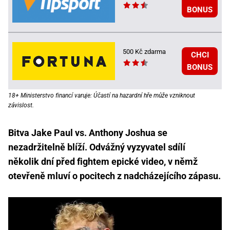
BONUS
500 Kč zdarma
CHCI
BONUS
18+ Ministerstvo financí varuje: Účastí na hazardní hře může vzniknout
závislost.
Bitva Jake Paul vs. Anthony Joshua se
nezadržitelně blíží. Odvážný vyzyvatel sdílí
několik dní před fightem epické video, v němž
otevřeně mluví o pocitech z nadcházejícího zápasu.