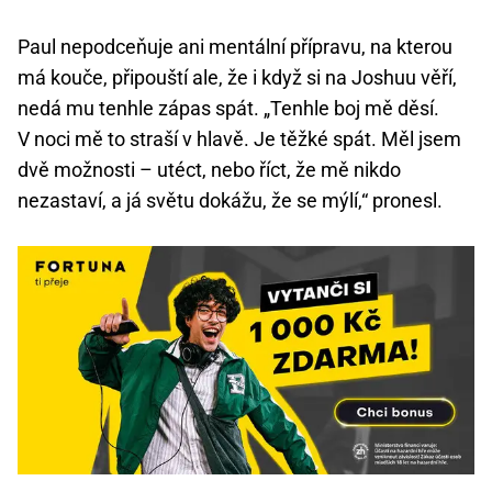
Paul nepodceňuje ani mentální přípravu, na kterou
má kouče, připouští ale, že i když si na Joshuu věří,
nedá mu tenhle zápas spát. „Tenhle boj mě děsí.
V noci mě to straší v hlavě. Je těžké spát. Měl jsem
dvě možnosti – utéct, nebo říct, že mě nikdo
nezastaví, a já světu dokážu, že se mýlí,“ pronesl.