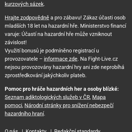
kurzových sázek
.
Hrajte zodpovědně
a pro zábavu! Zákaz účasti osob
mladších 18 let na hazardní hře. Ministerstvo financí
varuje: Účastí na hazardní hře může vzniknout
závislost!
Využití bonusů je podmíněno registrací u
provozovatele –
informace zde
. Na Fight-Live.cz
nejsou provozovány hazardní hry ani zde neprobíhá
zprostředkování jakýchkoliv plateb.
Pomoc pro hráče hazardních her a osoby blízké:
Seznam adiktologických služeb v ČR
,
Mapa
pomoci
,
Národní stránky pro snížení nebezpečí
hazardního hraní
.
O nás
|
Kontakty
|
Redakční standardy