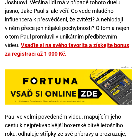
Joshuovi. Většina lidí má v případě tohoto duelu
jasno, Jake Paul si ale věří. Co vede mladého
influencera k přesvědčení, že zvítězí? A nehlodají
v něm přece jen nějaké pochybnosti? O tom a nejen
o tom Paul promluvil v unikátním předbitevním
videu.
Vsaďte si na svého favorita a získejte bonus
za registraci až 1 000 Kč.
Paul ve velmi povedeném videu, mapujícím jeho
cestu k nejpřekvapivější boxerské bitvě letošního
roku, odhaluje střípky ze své přípravy a prozrazuje,