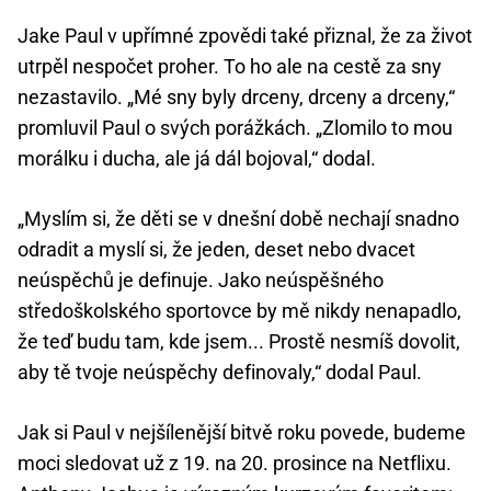
Jake Paul v upřímné zpovědi také přiznal, že za život
utrpěl nespočet proher. To ho ale na cestě za sny
nezastavilo. „Mé sny byly drceny, drceny a drceny,“
promluvil Paul o svých porážkách. „Zlomilo to mou
morálku i ducha, ale já dál bojoval,“ dodal.
„Myslím si, že děti se v dnešní době nechají snadno
odradit a myslí si, že jeden, deset nebo dvacet
neúspěchů je definuje. Jako neúspěšného
středoškolského sportovce by mě nikdy nenapadlo,
že teď budu tam, kde jsem... Prostě nesmíš dovolit,
aby tě tvoje neúspěchy definovaly,“ dodal Paul.
Jak si Paul v nejšílenější bitvě roku povede, budeme
moci sledovat už z 19. na 20. prosince na Netflixu.