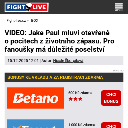
Fight-live.cz
>
BOX
VIDEO: Jake Paul mluví otevřeně
o pocitech z životního zápasu. Pro
fanoušky má důležité poselství
15.12.2025 12:01 | Autor:
Nicole Škorpilová
BONUSY KE VKLADU A ZA REGISTRACI ZDARMA
600 Kč zdarma
CHCI
BONUS
1 000 Kč zdarma
CHCI