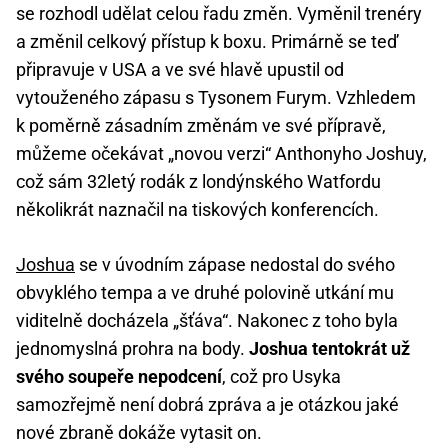
se rozhodl udělat celou řadu změn. Vyměnil trenéry
a změnil celkový přístup k boxu. Primárně se teď
připravuje v USA a ve své hlavě upustil od
vytouženého zápasu s Tysonem Furym. Vzhledem
k poměrně zásadním změnám ve své přípravě,
můžeme očekávat „novou verzi“ Anthonyho Joshuy,
což sám 32letý rodák z londýnského Watfordu
několikrát naznačil na tiskových konferencích.
Joshua
se v úvodním zápase nedostal do svého
obvyklého tempa a ve druhé polovině utkání mu
viditelně docházela „šťáva“. Nakonec z toho byla
jednomyslná prohra na body.
Joshua tentokrát už
svého soupeře nepodcení
, což pro Usyka
samozřejmě není dobrá zpráva a je otázkou jaké
nové zbraně dokáže vytasit on.