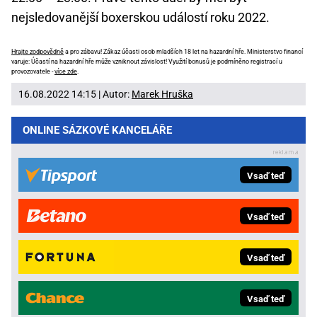
nejsledovanější boxerskou událostí roku 2022.
Hrajte zodpovědně
a pro zábavu! Zákaz účasti osob mladších 18 let na hazardní hře. Ministerstvo financí
varuje: Účastí na hazardní hře může vzniknout závislost! Využití bonusů je podmíněno registrací u
provozovatele -
více zde
.
16.08.2022 14:15 | Autor:
Marek Hruška
ONLINE SÁZKOVÉ KANCELÁŘE
Vsaď teď
Vsaď teď
Vsaď teď
Vsaď teď