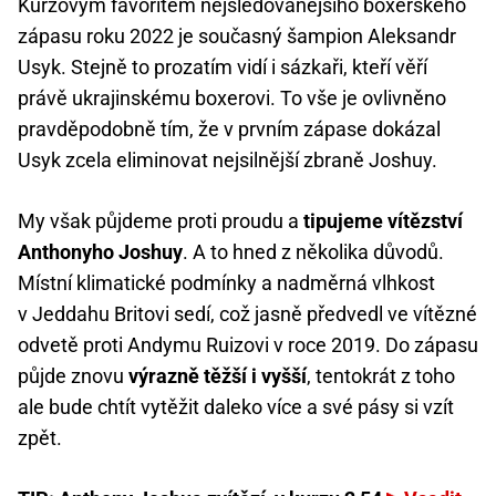
Kurzovým favoritem nejsledovanějšího boxerského
zápasu roku 2022 je současný šampion Aleksandr
Usyk. Stejně to prozatím vidí i sázkaři, kteří věří
právě ukrajinskému boxerovi. To vše je ovlivněno
pravděpodobně tím, že v prvním zápase dokázal
Usyk zcela eliminovat nejsilnější zbraně Joshuy.
My však půjdeme proti proudu a
tipujeme vítězství
Anthonyho Joshuy
. A to hned z několika důvodů.
Místní klimatické podmínky a nadměrná vlhkost
v Jeddahu Britovi sedí, což jasně předvedl ve vítězné
odvetě proti Andymu Ruizovi v roce 2019. Do zápasu
půjde znovu
výrazně těžší i vyšší
, tentokrát z toho
ale bude chtít vytěžit daleko více a své pásy si vzít
zpět.