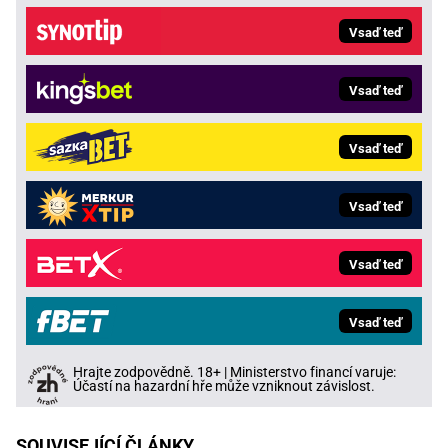
Vsaď teď
Vsaď teď
Vsaď teď
Vsaď teď
Vsaď teď
Vsaď teď
Hrajte zodpovědně. 18+ | Ministerstvo financí varuje:
Účastí na hazardní hře může vzniknout závislost.
SOUVISEJÍCÍ ČLÁNKY