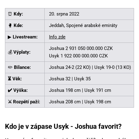
⏰
Kdy:
20. srpna 2022
🥊
Kde:
Jeddah, Spojené arabské emiráty
▶
Livestream:
Info zde
Joshua 2 931 050 000.000 CZK
💰
Výplaty:
Usyk 1 922 000 000.000 CZK
✏️
Bilance:
Joshua 24-2 (22 KO) | Usyk 19-0 (13 KO)
⏳ Věk:
Joshua 32 | Usyk 35
✔️ Výška:
Joshua 198 cm | Usyk 191 cm
⚔️ Rozpětí paží:
Joshua 208 cm | Usyk 198 cm
Kdo je v zápase Usyk - Joshua favorit?