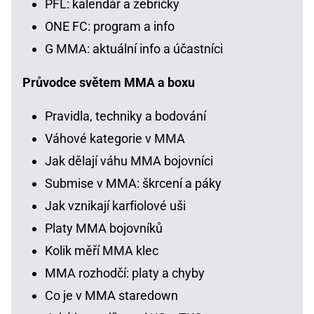
PFL: kalendář a žebříčky
ONE FC: program a info
G MMA: aktuální info a účastníci
Průvodce světem MMA a boxu
Pravidla, techniky a bodování
Váhové kategorie v MMA
Jak dělají váhu MMA bojovníci
Submise v MMA: škrcení a páky
Jak vznikají karfiolové uši
Platy MMA bojovníků
Kolik měří MMA klec
MMA rozhodčí: platy a chyby
Co je v MMA staredown