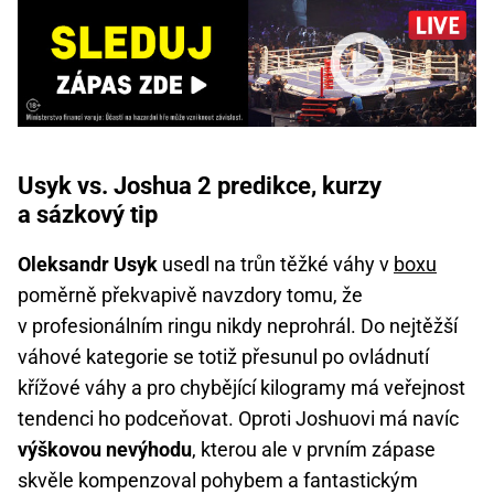
Usyk vs. Joshua 2 predikce, kurzy
a sázkový tip
Oleksandr Usyk
usedl na trůn těžké váhy v
boxu
poměrně překvapivě navzdory tomu, že
v profesionálním ringu nikdy neprohrál. Do nejtěžší
váhové kategorie se totiž přesunul po ovládnutí
křížové váhy a pro chybějící kilogramy má veřejnost
tendenci ho podceňovat. Oproti Joshuovi má navíc
výškovou nevýhodu
, kterou ale v prvním zápase
skvěle kompenzoval pohybem a fantastickým