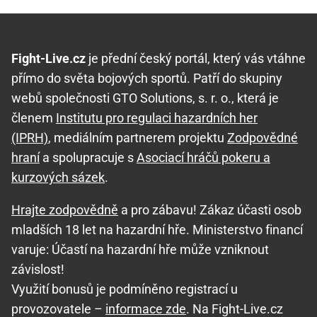
Fight-Live.cz
je přední český portál, který vás vtáhne
přímo do světa bojových sportů. Patří do skupiny
webů společnosti GTO Solutions, s. r. o., která je
členem
Institutu pro regulaci hazardních her
(IPRH)
, mediálním partnerem projektu
Zodpovědné
hraní
a spolupracuje s
Asociací hráčů pokeru a
kurzových sázek
.
Hrajte zodpovědně
a pro zábavu! Zákaz účasti osob
mladších 18 let na hazardní hře. Ministerstvo financí
varuje: Účastí na hazardní hře může vzniknout
závislost!
Využití bonusů je podmíněno registrací u
provozovatele –
informace zde
. Na Fight-Live.cz