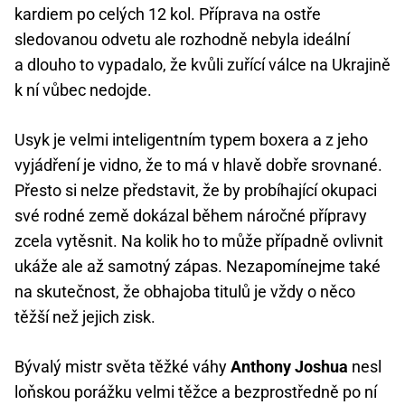
kardiem po celých 12 kol. Příprava na ostře
sledovanou odvetu ale rozhodně nebyla ideální
a dlouho to vypadalo, že kvůli zuřící válce na Ukrajině
k ní vůbec nedojde.
Usyk je velmi inteligentním typem boxera a z jeho
vyjádření je vidno, že to má v hlavě dobře srovnané.
Přesto si nelze představit, že by probíhající okupaci
své rodné země dokázal během náročné přípravy
zcela vytěsnit. Na kolik ho to může případně ovlivnit
ukáže ale až samotný zápas. Nezapomínejme také
na skutečnost, že obhajoba titulů je vždy o něco
těžší než jejich zisk.
Bývalý mistr světa těžké váhy
Anthony Joshua
nesl
loňskou porážku velmi těžce a bezprostředně po ní