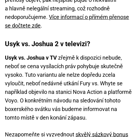
a hlavně nelegální streaming, což rozhodně
nedoporučujeme.
Více informací o přímém přenose
se dočtete zde
.
Usyk vs. Joshua 2 v televizi?
Usyk vs. Joshua v TV
zřejmě k dispozici nebude,
neboť se cena vysílacích práv pohybuje skutečně
vysoko. Tuto variantu ale nelze dopředu zcela
vyloučit, neboť nedávné utkání Fury vs. Whyte se
například objevilo na stanici Nova Action a platformě
Voyo. O konkrétním návodu na sledování tohoto
boxerského svátku vás budeme informovat na
tomto místě v den konání zápasu.
Nezapomeňte si vyzvednout
skvělý sázkový bonus