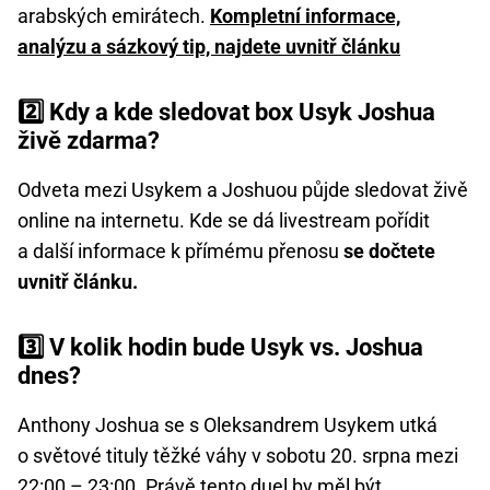
arabských emirátech.
Kompletní informace,
analýzu a sázkový tip, najdete uvnitř článku
2️⃣ Kdy a kde sledovat box Usyk Joshua
živě zdarma?
Odveta mezi Usykem a Joshuou půjde sledovat živě
online na internetu. Kde se dá livestream pořídit
a další informace k přímému přenosu
se dočtete
uvnitř článku.
3️⃣ V kolik hodin bude Usyk vs. Joshua
dnes?
Anthony Joshua se s Oleksandrem Usykem utká
o světové tituly těžké váhy v sobotu 20. srpna mezi
22:00 – 23:00. Právě tento duel by měl být