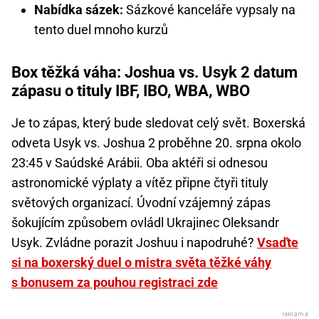
Nabídka sázek:
Sázkové kanceláře vypsaly na
tento duel mnoho kurzů
Box těžká váha: Joshua vs. Usyk 2 datum
zápasu o tituly IBF, IBO, WBA, WBO
Je to zápas, který bude sledovat celý svět. Boxerská
odveta Usyk vs. Joshua 2 proběhne 20. srpna okolo
23:45 v Saúdské Arábii. Oba aktéři si odnesou
astronomické výplaty a vítěz připne čtyři tituly
světových organizací. Úvodní vzájemný zápas
šokujícím způsobem ovládl Ukrajinec Oleksandr
Usyk. Zvládne porazit Joshuu i napodruhé?
Vsaďte
si na boxerský duel o mistra světa těžké váhy
s bonusem za pouhou registraci zde