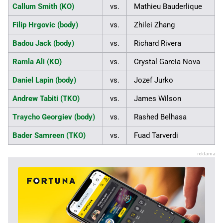
Callum Smith (KO)
vs.
Mathieu Bauderlique
Filip Hrgovic (body)
vs.
Zhilei Zhang
Badou Jack (body)
vs.
Richard Rivera
Ramla Ali (KO)
vs.
Crystal Garcia Nova
Daniel Lapin (body)
vs.
Jozef Jurko
Andrew Tabiti (TKO)
vs.
James Wilson
Traycho Georgiev (body)
vs.
Rashed Belhasa
Bader Samreen (TKO)
vs.
Fuad Tarverdi