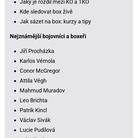
Jaký je rozdíl mezi KO a TKO
Kde sledovat box živě
Jak sázet na box: kurzy a tipy
Nejznámější bojovníci a boxeři
Jiří Procházka
Karlos Vémola
Conor McGregor
Attila Végh
Mahmud Muradov
Leo Brichta
Patrik Kincl
Václav Sivák
Lucie Pudilová