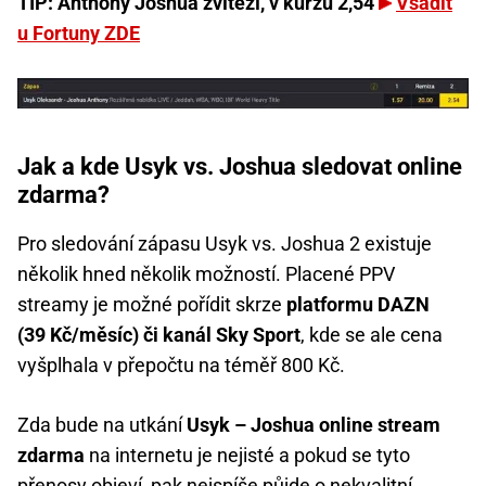
TIP: Anthony Joshua zvítězí, v kurzu 2,54
Vsadit
u Fortuny ZDE
Jak a kde Usyk vs. Joshua sledovat online
zdarma?
Pro sledování zápasu Usyk vs. Joshua 2 existuje
několik hned několik možností. Placené PPV
streamy je možné pořídit skrze
platformu DAZN
(39 Kč/měsíc) či kanál Sky Sport
, kde se ale cena
vyšplhala v přepočtu na téměř 800 Kč.
Zda bude na utkání
Usyk – Joshua online stream
zdarma
na internetu je nejisté a pokud se tyto
přenosy objeví, pak nejspíše půjde o nekvalitní