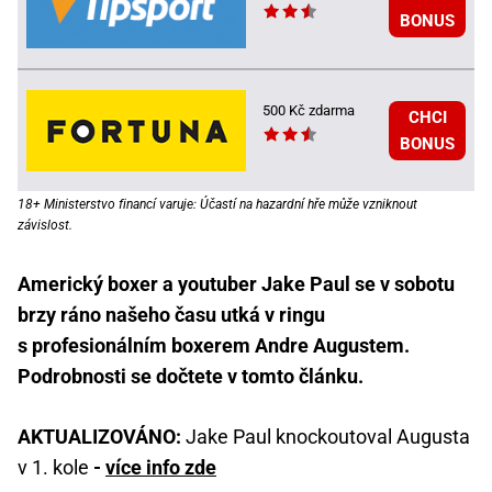
BONUS
500 Kč zdarma
CHCI
BONUS
18+ Ministerstvo financí varuje: Účastí na hazardní hře může vzniknout
závislost.
Americký boxer a youtuber Jake Paul se v sobotu
brzy ráno našeho času utká v ringu
s profesionálním boxerem Andre Augustem.
Podrobnosti se dočtete v tomto článku.
AKTUALIZOVÁNO:
Jake Paul knockoutoval Augusta
v 1. kole
-
více info zde