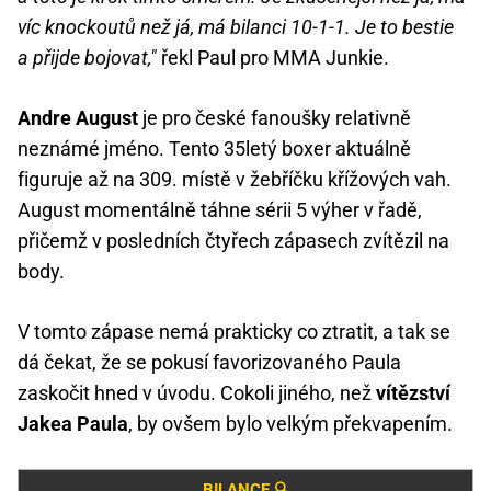
víc knockoutů než já, má bilanci 10-1-1. Je to bestie
a přijde bojovat,"
řekl Paul pro MMA Junkie.
Andre August
je pro české fanoušky relativně
neznámé jméno. Tento 35letý boxer aktuálně
figuruje až na 309. místě v žebříčku křížových vah.
August momentálně táhne sérii 5 výher v řadě,
přičemž v posledních čtyřech zápasech zvítězil na
body.
V tomto zápase nemá prakticky co ztratit, a tak se
dá čekat, že se pokusí favorizovaného Paula
zaskočit hned v úvodu. Cokoli jiného, než
vítězství
Jakea Paula
, by ovšem bylo velkým překvapením.
BILANCE 🔍