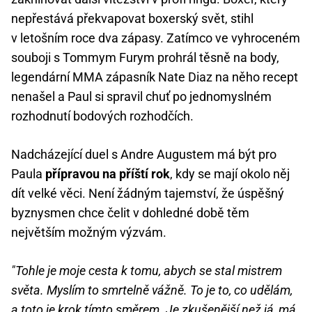
nepřestává překvapovat boxerský svět, stihl
v letošním roce dva zápasy. Zatímco ve vyhroceném
souboji s Tommym Furym prohrál těsně na body,
legendární MMA zápasník Nate Diaz na něho recept
nenašel a Paul si spravil chuť po jednomyslném
rozhodnutí bodových rozhodčích.
Nadcházející duel s Andre Augustem má být pro
Paula
přípravou na příští rok
, kdy se mají okolo něj
dít velké věci. Není žádným tajemství, že úspěšný
byznysmen chce čelit v dohledné době těm
největším možným výzvám.
"Tohle je moje cesta k tomu, abych se stal mistrem
světa. Myslím to smrtelně vážně. To je to, co udělám,
a toto je krok tímto směrem. Je zkušenější než já, má