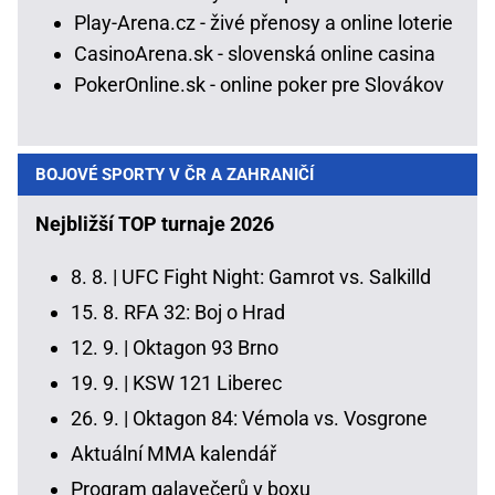
Play-Arena.cz - živé přenosy a online loterie
CasinoArena.sk - slovenská online casina
PokerOnline.sk - online poker pre Slovákov
BOJOVÉ SPORTY V ČR A ZAHRANIČÍ
Nejbližší TOP turnaje 2026
8. 8. |
UFC Fight Night: Gamrot vs. Salkilld
15. 8.
RFA 32: Boj o Hrad
12. 9. |
Oktagon 93 Brno
19. 9. |
KSW 121 Liberec
26. 9. |
Oktagon 84: Vémola vs. Vosgrone
Aktuální MMA kalendář
Program galavečerů v boxu