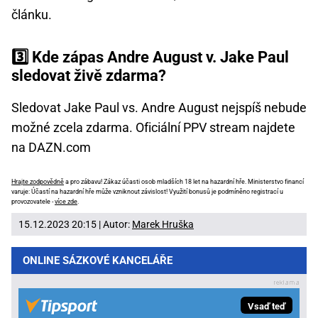
článku.
3️⃣ Kde zápas Andre August v. Jake Paul
sledovat živě zdarma?
Sledovat Jake Paul vs. Andre August nejspíš nebude
možné zcela zdarma. Oficiální PPV stream najdete
na DAZN.com
Hrajte zodpovědně
a pro zábavu! Zákaz účasti osob mladších 18 let na hazardní hře. Ministerstvo financí
varuje: Účastí na hazardní hře může vzniknout závislost! Využití bonusů je podmíněno registrací u
provozovatele -
více zde
.
15.12.2023 20:15 | Autor:
Marek Hruška
ONLINE SÁZKOVÉ KANCELÁŘE
Vsaď teď