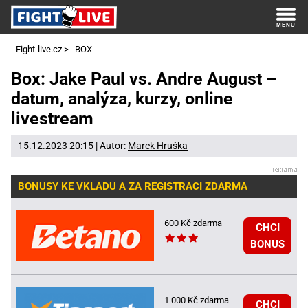
Fight-live.cz
>
BOX
Box: Jake Paul vs. Andre August –
datum, analýza, kurzy, online
livestream
15.12.2023 20:15 | Autor:
Marek Hruška
BONUSY KE VKLADU A ZA REGISTRACI ZDARMA
600 Kč zdarma
CHCI
BONUS
1 000 Kč zdarma
CHCI