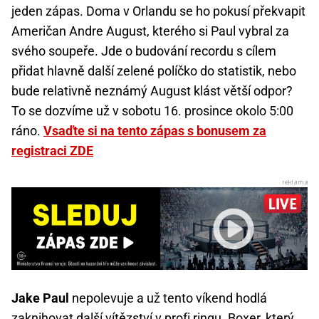
jeden zápas. Doma v Orlandu se ho pokusí překvapit
Američan Andre August, kterého si Paul vybral za
svého soupeře. Jde o budování recordu s cílem
přidat hlavně další zelené políčko do statistik, nebo
bude relativně neznámý August klást větší odpor?
To se dozvíme už v sobotu 16. prosince okolo 5:00
ráno.
Vsaďte si na tento zápas s bonusem za
registraci ZDE
Jake Paul
nepolevuje a už tento víkend hodlá
zaknihovat další vítězství v profi ringu. Boxer, který