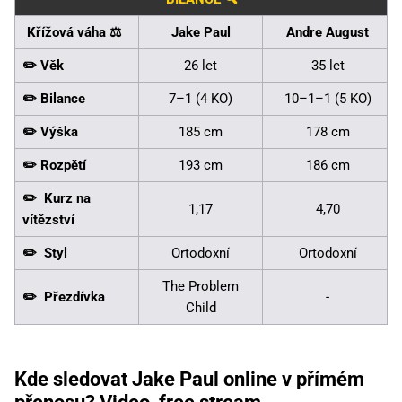
Křížová váha ⚖️
Jake Paul
Andre August
✏️ Věk
26 let
35 let
✏️ Bilance
7–1 (4 KO)
10–1–1 (5 KO)
✏️ Výška
185 cm
178 cm
✏️ Rozpětí
193 cm
186 cm
✏️ Kurz na
1,17
4,70
vítězství
✏️ Styl
Ortodoxní
Ortodoxní
The Problem
✏️ Přezdívka
-
Child
Kde sledovat Jake Paul online v přímém