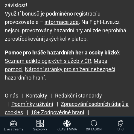
závislost!
Využití bonusů je podmíněno registrací u
provozovatele –
informace zde
. Na Fight-Live.cz
nejsou provozovány hazardní hry ani zde neprobíhá
zprostředkování jakýchkoliv plateb.
Pomoc pro hráče hazardních her a osoby blízké:
Seznam adiktologických služeb v ČR
,
Mapa
pomoci
,
Národní stránky pro snížení nebezpečí
hazardního hraní
.
O nás
|
Kontakty
|
Redakční standardy
|
Podmínky užívání
|
Zpracování osobních údajů a
cookies
|
18+ Zodpovědné hraní
|
GTO Solutions, s.r.o.
Live streamy
Sázkovky
CLASH MMA
OKTAGON
UFC