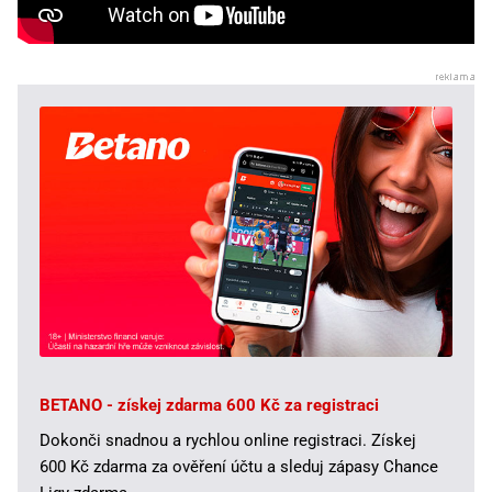
BETANO - získej zdarma 600 Kč za registraci
Dokonči snadnou a rychlou online registraci. Získej
600 Kč zdarma za ověření účtu a sleduj zápasy Chance