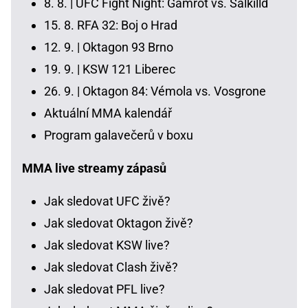
8. 8. |
UFC Fight Night: Gamrot vs. Salkilld
15. 8.
RFA 32: Boj o Hrad
12. 9. |
Oktagon 93 Brno
19. 9. |
KSW 121 Liberec
26. 9. |
Oktagon 84: Vémola vs. Vosgrone
Aktuální MMA kalendář
Program galavečerů v boxu
MMA live streamy zápasů
Jak sledovat UFC živě?
Jak sledovat Oktagon živě?
Jak sledovat KSW live?
Jak sledovat Clash živě?
Jak sledovat PFL live?