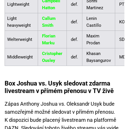
Campbell
Sonni
Lightweight
def.
PTS
Hatton
Martinez
Light
Callum
Lenin
def.
KO
heavyweight
Smith
Castillo
Florian
Maxim
Welterweight
def.
SD
Marku
Prodan
Cristopher
Khasan
Middleweight
def.
MD
Ousley
Baysangurov
Box Joshua vs. Usyk sledovat zdarma
livestream v přímém přenosu v TV živě
Zápas Anthony Joshua vs. Oleksandr Usyk bude
samozřejmě možné sledovat v přímém přenosu.
K dispozici bude placený livestream na platformě
DAZN. Sledování tohoto živého streamu vás vyjde