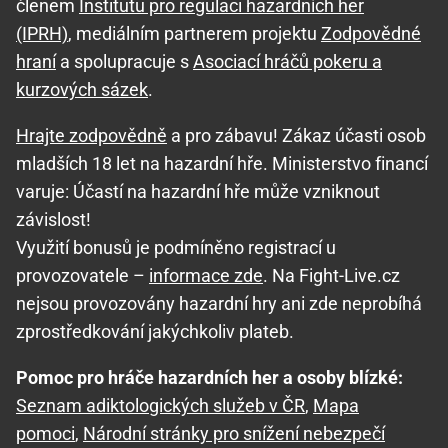
členem
Institutu pro regulaci hazardních her
(IPRH)
, mediálním partnerem projektu
Zodpovědné
hraní
a spolupracuje s
Asociací hráčů pokeru a
kurzových sázek
.
Hrajte zodpovědně
a pro zábavu! Zákaz účasti osob
mladších 18 let na hazardní hře. Ministerstvo financí
varuje: Účastí na hazardní hře může vzniknout
závislost!
Využití bonusů je podmíněno registrací u
provozovatele –
informace zde
. Na Fight-Live.cz
nejsou provozovány hazardní hry ani zde neprobíhá
zprostředkování jakýchkoliv plateb.
Pomoc pro hráče hazardních her a osoby blízké:
Seznam adiktologických služeb v ČR
,
Mapa
pomoci
,
Národní stránky pro snížení nebezpečí