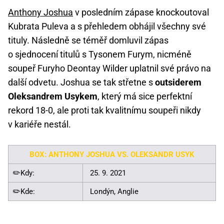
Anthony Joshua
v posledním zápase knockoutoval
Kubrata Puleva a s přehledem obhájil všechny své
tituly. Následně se téměř domluvil zápas
o sjednocení titulů s Tysonem Furym, nicméně
soupeř Furyho Deontay Wilder uplatnil své právo na
další odvetu. Joshua se tak střetne s
outsiderem
Oleksandrem Usykem
, který má sice perfektní
rekord 18-0, ale proti tak kvalitnímu soupeři nikdy
v kariéře nestál.
BOX: ANTHONY JOSHUA VS. OLEKSANDR USYK
✏️Kdy:
25. 9. 2021
✏️Kde:
Londýn, Anglie