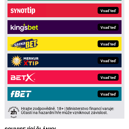
Vsaď teď
Vsaď teď
Vsaď teď
Vsaď teď
Vsaď teď
Vsaď teď
Hrajte zodpovědně. 18+ | Ministerstvo financí varuje:
Účastí na hazardní hře může vzniknout závislost.