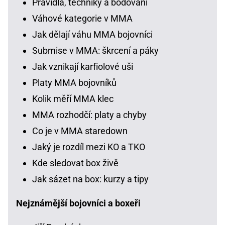
Pravidla, techniky a bodování
Váhové kategorie v MMA
Jak dělají váhu MMA bojovníci
Submise v MMA: škrcení a páky
Jak vznikají karfiolové uši
Platy MMA bojovníků
Kolik měří MMA klec
MMA rozhodčí: platy a chyby
Co je v MMA staredown
Jaký je rozdíl mezi KO a TKO
Kde sledovat box živě
Jak sázet na box: kurzy a tipy
Nejznámější bojovníci a boxeři