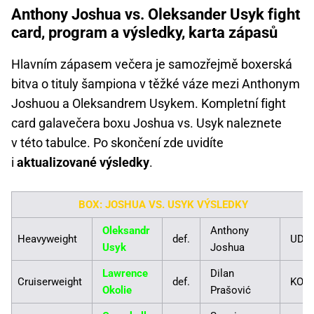
Anthony Joshua vs. Oleksander Usyk fight
card, program a výsledky, karta zápasů
Hlavním zápasem večera je samozřejmě boxerská
bitva o tituly šampiona v těžké váze mezi Anthonym
Joshuou a Oleksandrem Usykem. Kompletní fight
card galavečera boxu Joshua vs. Usyk naleznete
v této tabulce. Po skončení zde uvidíte
i
aktualizované výsledky
.
BOX: JOSHUA VS. USYK VÝSLEDKY
Oleksandr
Anthony
Heavyweight
def.
UD
Usyk
Joshua
Lawrence
Dilan
Cruiserweight
def.
KO
Okolie
Prašović