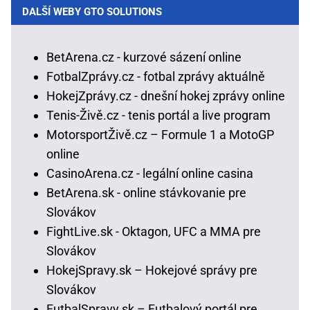
DALŠÍ WEBY GTO SOLUTIONS
BetArena.cz - kurzové sázení online
FotbalZprávy.cz - fotbal zprávy aktuálně
HokejZprávy.cz - dnešní hokej zprávy online
Tenis-Živě.cz - tenis portál a live program
MotorsportŽivě.cz – Formule 1 a MotoGP
online
CasinoArena.cz - legální online casina
BetArena.sk - online stávkovanie pre
Slovákov
FightLive.sk - Oktagon, UFC a MMA pre
Slovákov
HokejSpravy.sk – Hokejové správy pre
Slovákov
FutbalSpravy.sk – Futbalový portál pre