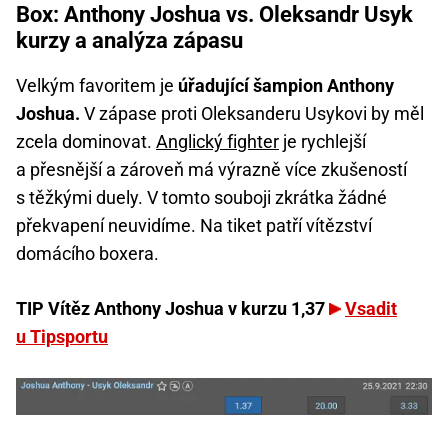
Box: Anthony Joshua vs. Oleksandr Usyk
kurzy a analýza zápasu
Velkým favoritem je
úřadující šampion Anthony
Joshua.
V zápase proti Oleksanderu Usykovi by měl
zcela dominovat.
Anglický fighter
je rychlejší
a přesnější a zároveň má výrazně více zkušeností
s těžkými duely. V tomto souboji zkrátka žádné
překvapení neuvidíme. Na tiket patří vítězství
domácího boxera.
TIP Vítěz Anthony Joshua v kurzu 1,37
Vsadit
u Tipsportu