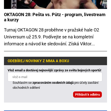
OKTAGON 28: Pešta vs. Pütz - program, livestream
a kurzy
Turnaj OKTAGON 28 proběhne v pražské hale O2
Universum už 25.9. Podívejte se na kompletní
informace a návod ke sledování. Získá Viktor...
ODEBÍREJ NOVINKY Z MMA A BOXU
Vlož email a dostávej nejnovější zprávy ze světa bojových sportů!
Souhlasím se
zpracováním osobních údajů
pro účely zasílání
obchodních sdělení