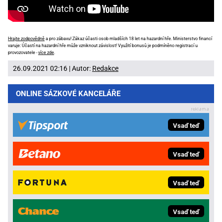
Hrajte zodpovědně
a pro zábavu! Zákaz účasti osob mladších 18 let na hazardní hře. Ministerstvo financí
varuje: Účastí na hazardní hře může vzniknout závislost! Využití bonusů je podmíněno registrací u
provozovatele -
více zde
.
26.09.2021 02:16 | Autor:
Redakce
ONLINE SÁZKOVÉ KANCELÁŘE
Vsaď teď
Vsaď teď
Vsaď teď
Vsaď teď