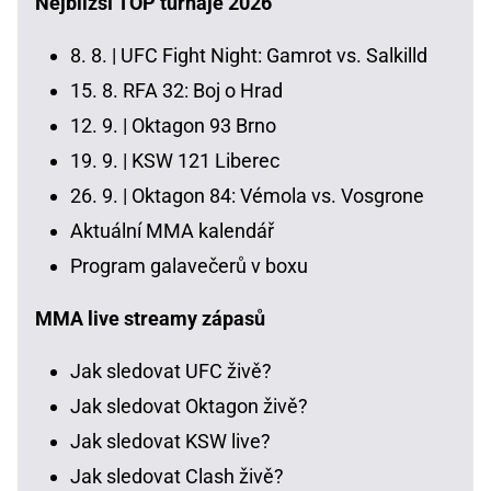
Nejbližší TOP turnaje 2026
8. 8. |
UFC Fight Night: Gamrot vs. Salkilld
15. 8.
RFA 32: Boj o Hrad
12. 9. |
Oktagon 93 Brno
19. 9. |
KSW 121 Liberec
26. 9. |
Oktagon 84: Vémola vs. Vosgrone
Aktuální MMA kalendář
Program galavečerů v boxu
MMA live streamy zápasů
Jak sledovat UFC živě?
Jak sledovat Oktagon živě?
Jak sledovat KSW live?
Jak sledovat Clash živě?