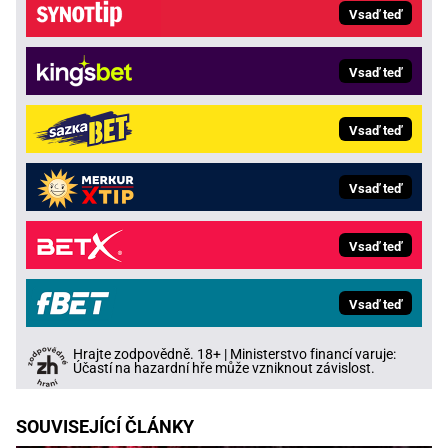
Vsaď teď
Vsaď teď
Vsaď teď
Vsaď teď
Vsaď teď
Vsaď teď
Hrajte zodpovědně. 18+ | Ministerstvo financí varuje:
Účastí na hazardní hře může vzniknout závislost.
SOUVISEJÍCÍ ČLÁNKY