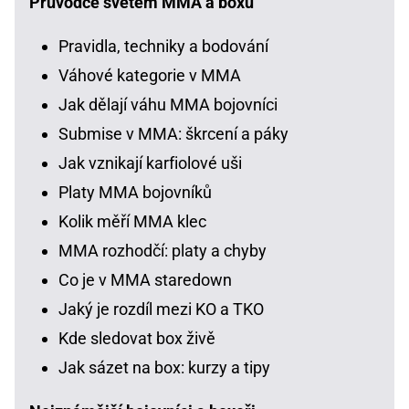
Průvodce světem MMA a boxu
Pravidla, techniky a bodování
Váhové kategorie v MMA
Jak dělají váhu MMA bojovníci
Submise v MMA: škrcení a páky
Jak vznikají karfiolové uši
Platy MMA bojovníků
Kolik měří MMA klec
MMA rozhodčí: platy a chyby
Co je v MMA staredown
Jaký je rozdíl mezi KO a TKO
Kde sledovat box živě
Jak sázet na box: kurzy a tipy