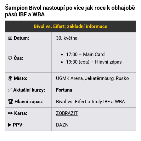
Šampion Bivol nastoupí po více jak roce k obhajobě
pásů IBF a WBA
Bivol vs. Eifert: základní informace
📅
Datum:
30. května
17:00 – Main Card
⏰
Čas:
19:30 (cca) – Hlavní zápas
🌍
Místo:
UGMK Arena, Jekatěrinburg, Rusko
✅
Aktuální kurzy:
Fortuna
🏆 Hlavní zápas:
Bivol vs. Eifert o tituly IBF a WBA
✏️ Karta:
ZOBRAZIT
▶️
PPV:
DAZN