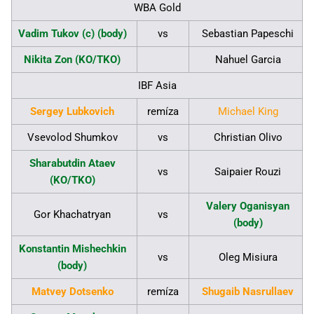
WBA Gold
Vadim Tukov (c) (body)
vs
Sebastian Papeschi
Nikita Zon (KO/TKO)
Nahuel Garcia
IBF Asia
Sergey Lubkovich
remíza
Michael King
Vsevolod Shumkov
vs
Christian Olivo
Sharabutdin Ataev
vs
Saipaier Rouzi
(KO/TKO)
Valery Oganisyan
Gor Khachatryan
vs
(body)
Konstantin Mishechkin
vs
Oleg Misiura
(body)
Matvey Dotsenko
remíza
Shugaib Nasrullaev