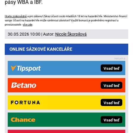
pásy WBA a IBF.
Hrajte zodpovědně
a pro zábavu! Zákaz účasti osob mladších 18 let na hazardní hře. Ministerstvo financí
varuje: Účastí na hazardní hře může vzniknout závislost! Využití bonusů je podmíněno registrací u
provozovatele -
více zde
.
30.05.2026 10:00 | Autor:
Nicole Škorpilová
ONLINE SÁZKOVÉ KANCELÁŘE
Vsaď teď
Vsaď teď
Vsaď teď
Vsaď teď