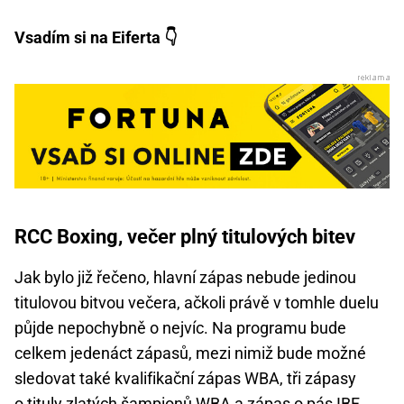
Vsadím si na Eiferta 👇
RCC Boxing, večer plný titulových bitev
Jak bylo již řečeno, hlavní zápas nebude jedinou
titulovou bitvou večera, ačkoli právě v tomhle duelu
půjde nepochybně o nejvíc. Na programu bude
celkem jedenáct zápasů, mezi nimiž bude možné
sledovat také kvalifikační zápas WBA, tři zápasy
o tituly zlatých šampionů WBA a zápas o pás IBF