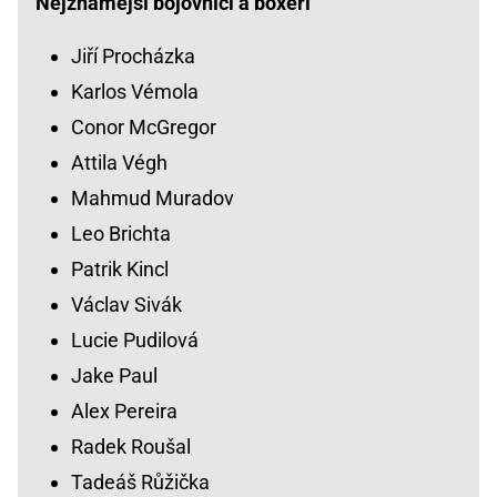
Nejznámější bojovníci a boxeři
Jiří Procházka
Karlos Vémola
Conor McGregor
Attila Végh
Mahmud Muradov
Leo Brichta
Patrik Kincl
Václav Sivák
Lucie Pudilová
Jake Paul
Alex Pereira
Radek Roušal
Tadeáš Růžička