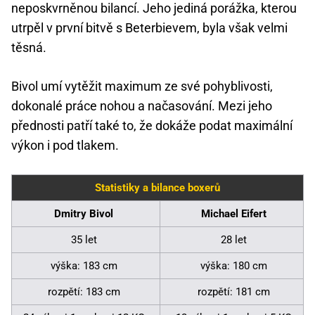
neposkvrněnou bilancí. Jeho jediná porážka, kterou
utrpěl v první bitvě s Beterbievem, byla však velmi
těsná.
Bivol umí vytěžit maximum ze své pohyblivosti,
dokonalé práce nohou a načasování. Mezi jeho
přednosti patří také to, že dokáže podat maximální
výkon i pod tlakem.
Statistiky a bilance boxerů
Dmitry Bivol
Michael Eifert
35 let
28 let
výška: 183 cm
výška: 180 cm
rozpětí: 183 cm
rozpětí: 181 cm