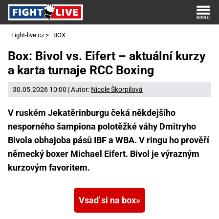
Fight-live.cz
>
BOX
Box: Bivol vs. Eifert – aktuální kurzy
a karta turnaje RCC Boxing
30.05.2026 10:00 | Autor:
Nicole Škorpilová
V ruském Jekatěrinburgu čeká někdejšího
nesporného šampiona polotěžké váhy Dmitryho
Bivola obhajoba pásů IBF a WBA. V ringu ho prověří
německý boxer Michael Eifert. Bivol je výrazným
kurzovým favoritem.
Vsaď si na box