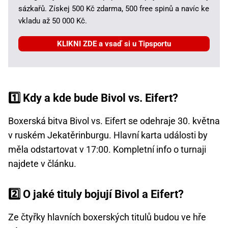
sázkařů. Získej 500 Kč zdarma, 500 free spinů a navíc ke
vkladu až 50 000 Kč.
KLIKNI ZDE a vsaď si u Tipsportu
1️⃣ Kdy a kde bude Bivol vs. Eifert?
Boxerská bitva Bivol vs. Eifert se odehraje 30. května
v ruském Jekatěrinburgu. Hlavní karta události by
měla odstartovat v 17:00. Kompletní info o turnaji
najdete v článku.
2️⃣ O jaké tituly bojují Bivol a Eifert?
Ze čtyřky hlavních boxerských titulů budou ve hře