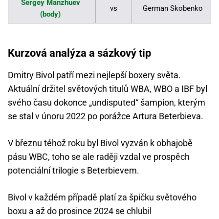
Sergey Manzhuev
vs
German Skobenko
(body)
Kurzová analýza a sázkový tip
Dmitry Bivol patří mezi nejlepší boxery světa.
Aktuální držitel světových titulů WBA, WBO a IBF byl
svého času dokonce „undisputed“ šampion, kterým
se stal v únoru 2022 po porážce Artura Beterbieva.
V březnu téhož roku byl Bivol vyzván k obhajobě
pásu WBC, toho se ale raději vzdal ve prospěch
potenciální trilogie s Beterbievem.
Bivol v každém případě platí za špičku světového
boxu a až do prosince 2024 se chlubil