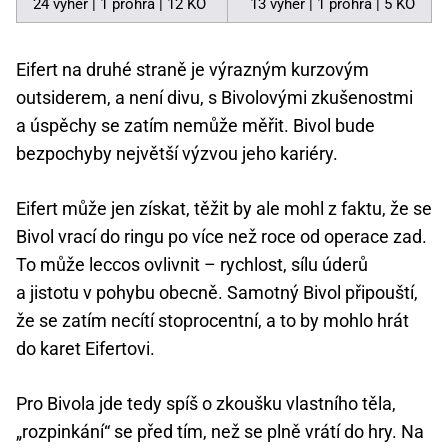
24 výher | 1 prohra | 12 KO
13 výher | 1 prohra | 5 KO
Eifert na druhé straně je výrazným kurzovým
outsiderem, a není divu, s Bivolovými zkušenostmi
a úspěchy se zatím nemůže měřit. Bivol bude
bezpochyby největší výzvou jeho kariéry.
Eifert může jen získat, těžit by ale mohl z faktu, že se
Bivol vrací do ringu po více než roce od operace zad.
To může leccos ovlivnit – rychlost, sílu úderů
a jistotu v pohybu obecně. Samotný Bivol připouští,
že se zatím necítí stoprocentní, a to by mohlo hrát
do karet Eifertovi.
Pro Bivola jde tedy spíš o zkoušku vlastního těla,
„rozpinkání“ se před tím, než se plně vrátí do hry. Na