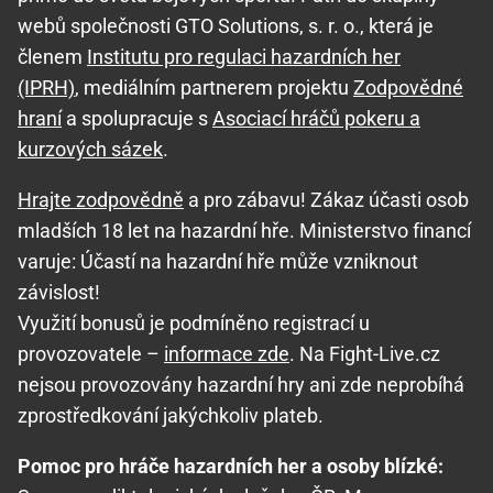
webů společnosti GTO Solutions, s. r. o., která je
členem
Institutu pro regulaci hazardních her
(IPRH)
, mediálním partnerem projektu
Zodpovědné
hraní
a spolupracuje s
Asociací hráčů pokeru a
kurzových sázek
.
Hrajte zodpovědně
a pro zábavu! Zákaz účasti osob
mladších 18 let na hazardní hře. Ministerstvo financí
varuje: Účastí na hazardní hře může vzniknout
závislost!
Využití bonusů je podmíněno registrací u
provozovatele –
informace zde
. Na Fight-Live.cz
nejsou provozovány hazardní hry ani zde neprobíhá
zprostředkování jakýchkoliv plateb.
Pomoc pro hráče hazardních her a osoby blízké: