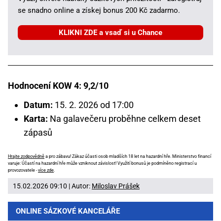
se snadno online a získej bonus 200 Kč zadarmo.
KLIKNI ZDE a vsaď si u Chance
Hodnocení KOW 4: 9,2/10
Datum:
15. 2. 2026 od 17:00
Karta:
Na galavečeru proběhne celkem deset
zápasů
Hrajte zodpovědně
a pro zábavu! Zákaz účasti osob mladších 18 let na hazardní hře. Ministerstvo financí
varuje: Účastí na hazardní hře může vzniknout závislost! Využití bonusů je podmíněno registrací u
provozovatele -
více zde
.
15.02.2026 09:10 | Autor:
Miloslav Prášek
ONLINE SÁZKOVÉ KANCELÁŘE