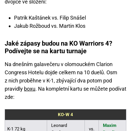
dvojice ve složení:
Patrik Kaštánek vs. Filip Snášel
Jakub Rožboud vs. Martin Klos
Jaké zápasy budou na KO Warriors 4?
Podívejte se na kartu turnaje
Na dnešním galavečeru v olomouckém Clarion
Congress Hotelu dojde celkem na 10 duelů. Osm
z nich proběhne v K-1, zbývající dva potom pod
pravidly
boxu
. Na kompletní kartu se můžete podívat
zde:
KO-W 4
Leonard
Maxim
K-1 72 kg
vs.