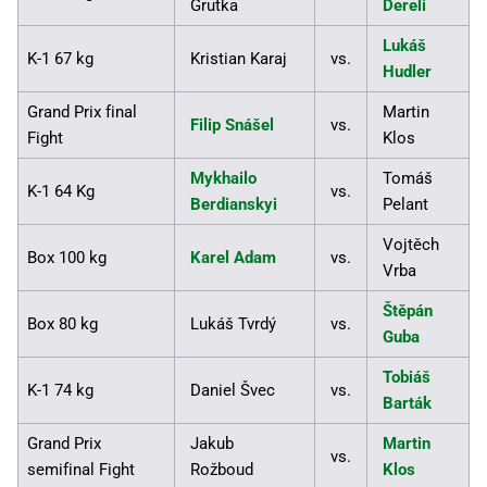
Grutka
Dereli
Lukáš
K-1 67 kg
Kristian Karaj
vs.
Hudler
Grand Prix final
Martin
Filip Snášel
vs.
Fight
Klos
Mykhailo
Tomáš
K-1 64 Kg
vs.
Berdianskyi
Pelant
Vojtěch
Box 100 kg
Karel Adam
vs.
Vrba
Štěpán
Box 80 kg
Lukáš Tvrdý
vs.
Guba
Tobiáš
K-1 74 kg
Daniel Švec
vs.
Barták
Grand Prix
Jakub
Martin
vs.
semifinal Fight
Rožboud
Klos