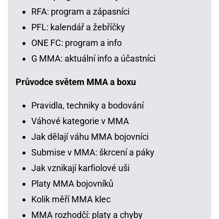
RFA: program a zápasníci
PFL: kalendář a žebříčky
ONE FC: program a info
G MMA: aktuální info a účastníci
Průvodce světem MMA a boxu
Pravidla, techniky a bodování
Váhové kategorie v MMA
Jak dělají váhu MMA bojovníci
Submise v MMA: škrcení a páky
Jak vznikají karfiolové uši
Platy MMA bojovníků
Kolik měří MMA klec
MMA rozhodčí: platy a chyby