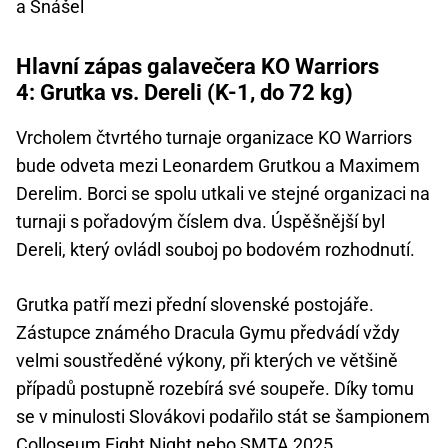
a Snášel
Hlavní zápas galavečera KO Warriors
4: Grutka vs. Dereli (K-1, do 72 kg)
Vrcholem čtvrtého turnaje organizace KO Warriors
bude odveta mezi Leonardem Grutkou a Maximem
Derelim. Borci se spolu utkali ve stejné organizaci na
turnaji s pořadovým číslem dva. Úspěšnější byl
Dereli, který ovládl souboj po bodovém rozhodnutí.
Grutka patří mezi přední slovenské postojáře.
Zástupce známého Dracula Gymu předvádí vždy
velmi soustředěné výkony, při kterých ve většině
případů postupně rozebírá své soupeře. Díky tomu
se v minulosti Slovákovi podařilo stát se šampionem
Colloseum Fight Night nebo SMTA 2025.