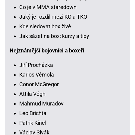
Co je v MMA staredown
Jaký je rozdíl mezi KO a TKO
Kde sledovat box živě
Jak sázet na box: kurzy a tipy
Nejznámější bojovníci a boxeři
Jiří Procházka
Karlos Vémola
Conor McGregor
Attila Végh
Mahmud Muradov
Leo Brichta
Patrik Kincl
Václav Sivák