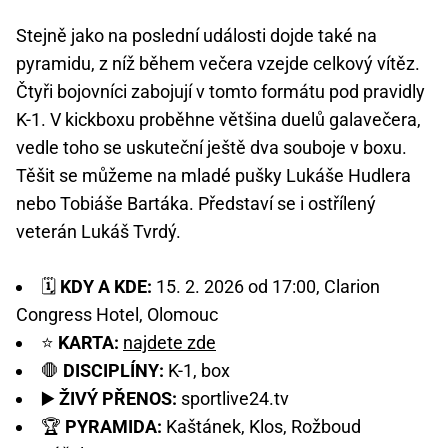
Stejně jako na poslední události dojde také na
pyramidu, z níž během večera vzejde celkový vítěz.
Čtyři bojovníci zabojují v tomto formátu pod pravidly
K-1. V kickboxu proběhne většina duelů galavečera,
vedle toho se uskuteční ještě dva souboje v boxu.
Těšit se můžeme na mladé pušky Lukáše Hudlera
nebo Tobiáše Bartáka. Představí se i ostřílený
veterán Lukáš Tvrdý.
🗓️
KDY A KDE:
15. 2. 2026 od 17:00, Clarion
Congress Hotel, Olomouc
⭐
KARTA:
najdete zde
🛑
DISCIPLÍNY:
K-1, box
▶️
ŽIVÝ PŘENOS:
sportlive24.tv
🏆
PYRAMIDA:
Kaštánek, Klos, Rožboud