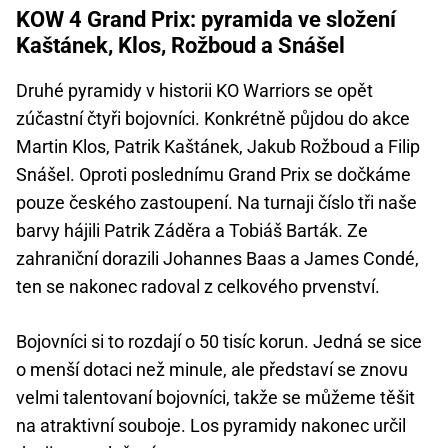
KOW 4 Grand Prix: pyramida ve složení
Kaštánek, Klos, Rožboud a Snášel
Druhé pyramidy v historii KO Warriors se opět
zúčastní čtyři bojovníci. Konkrétně půjdou do akce
Martin Klos, Patrik Kaštánek, Jakub Rožboud a Filip
Snášel. Oproti poslednímu Grand Prix se dočkáme
pouze českého zastoupení. Na turnaji číslo tři naše
barvy hájili Patrik Záděra a Tobiáš Barták. Ze
zahraniční dorazili Johannes Baas a James Condé,
ten se nakonec radoval z celkového prvenství.
Bojovníci si to rozdají o 50 tisíc korun. Jedná se sice
o menší dotaci než minule, ale představí se znovu
velmi talentovaní bojovníci, takže se můžeme těšit
na atraktivní souboje. Los pyramidy nakonec určil