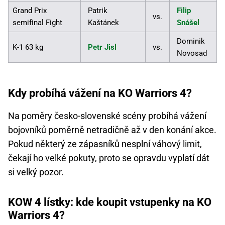
Grand Prix
Patrik
Filip
vs.
semifinal Fight
Kaštánek
Snášel
Dominik
K-1 63 kg
Petr Jisl
vs.
Novosad
Kdy probíhá vážení na KO Warriors 4?
Na poměry česko-slovenské scény probíhá vážení
bojovníků poměrně netradičně až v den konání akce.
Pokud některý ze zápasníků nesplní váhový limit,
čekají ho velké pokuty, proto se opravdu vyplatí dát
si velký pozor.
KOW 4 lístky: kde koupit vstupenky na KO
Warriors 4?