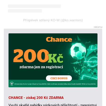
Příspěvek sdílený KO-W (@ko.warriors)
CHANCE - získej 200 Kč ZDARMA
Využij skvělé nabídky sázkových příležitostí - zaregistruj