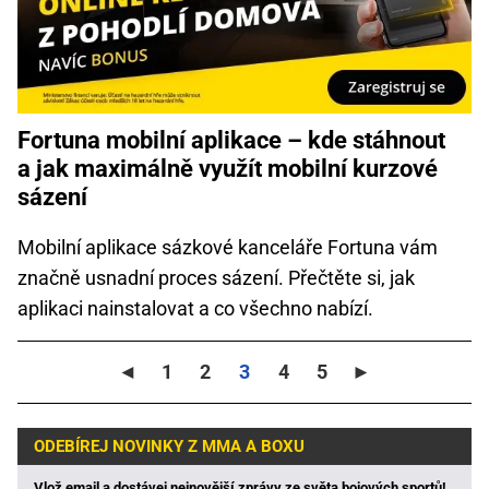
Fortuna mobilní aplikace – kde stáhnout
a jak maximálně využít mobilní kurzové
sázení
Mobilní aplikace sázkové kanceláře Fortuna vám
značně usnadní proces sázení. Přečtěte si, jak
aplikaci nainstalovat a co všechno nabízí.
◄
1
2
3
4
5
►
ODEBÍREJ NOVINKY Z MMA A BOXU
Vlož email a dostávej nejnovější zprávy ze světa bojových sportů!