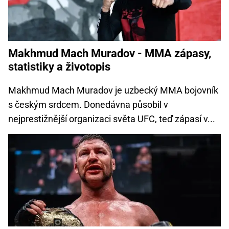
Makhmud Mach Muradov - MMA zápasy,
statistiky a životopis
Makhmud Mach Muradov je uzbecký MMA bojovník
s českým srdcem. Donedávna působil v
nejprestižnější organizaci světa UFC, teď zápasí v...