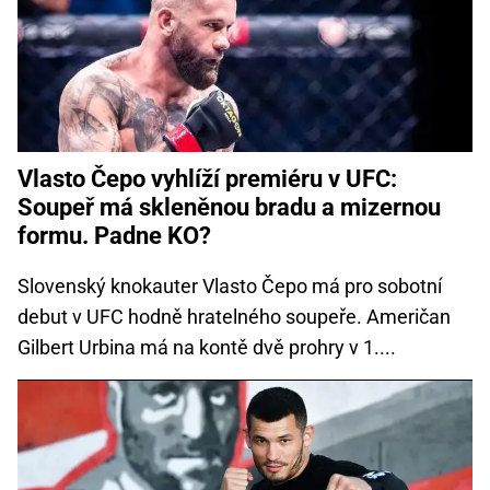
Vlasto Čepo vyhlíží premiéru v UFC:
Soupeř má skleněnou bradu a mizernou
formu. Padne KO?
Slovenský knokauter Vlasto Čepo má pro sobotní
debut v UFC hodně hratelného soupeře. Američan
Gilbert Urbina má na kontě dvě prohry v 1....