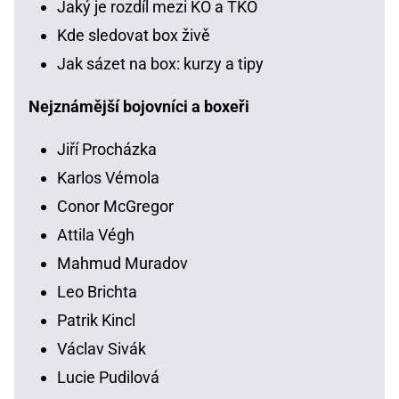
Jaký je rozdíl mezi KO a TKO
Kde sledovat box živě
Jak sázet na box: kurzy a tipy
Nejznámější bojovníci a boxeři
Jiří Procházka
Karlos Vémola
Conor McGregor
Attila Végh
Mahmud Muradov
Leo Brichta
Patrik Kincl
Václav Sivák
Lucie Pudilová