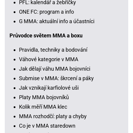
PFL: kalendář a žebříčky
ONE FC: program a info
G MMA: aktuální info a účastníci
Průvodce světem MMA a boxu
Pravidla, techniky a bodování
Váhové kategorie v MMA
Jak dělají váhu MMA bojovníci
Submise v MMA: škrcení a páky
Jak vznikají karfiolové uši
Platy MMA bojovníků
Kolik měří MMA klec
MMA rozhodčí: platy a chyby
Co je v MMA staredown