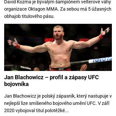
David Kozma je bývalým šampiónem velterové váhy
organizace Oktagon MMA. Za sebou má 5 úžasných
obhajob titulového pásu.
Jan Blachowicz – profil a zápasy UFC
bojovníka
Jan Blachowicz je polský zápasník, který nastupuje v
nejlepší lize smíšeného bojového umění UFC. V září
2020 vybojoval titul polotěžké...