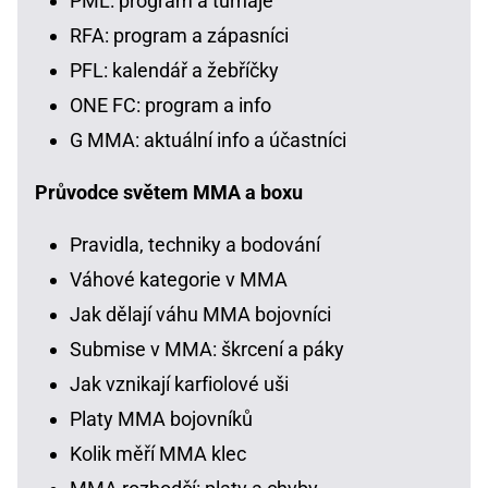
PML: program a turnaje
RFA: program a zápasníci
PFL: kalendář a žebříčky
ONE FC: program a info
G MMA: aktuální info a účastníci
Průvodce světem MMA a boxu
Pravidla, techniky a bodování
Váhové kategorie v MMA
Jak dělají váhu MMA bojovníci
Submise v MMA: škrcení a páky
Jak vznikají karfiolové uši
Platy MMA bojovníků
Kolik měří MMA klec