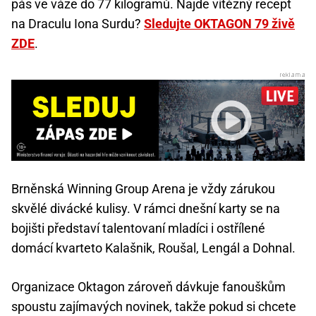
pás ve váze do 77 kilogramů. Najde vítězný recept
na Draculu Iona Surdu?
Sledujte OKTAGON 79 živě
ZDE
.
Brněnská Winning Group Arena je vždy zárukou
skvělé divácké kulisy. V rámci dnešní karty se na
bojišti představí talentovaní mladíci i ostřílené
domácí kvarteto Kalašnik, Roušal, Lengál a Dohnal.
Organizace Oktagon zároveň dávkuje fanouškům
spoustu zajímavých novinek, takže pokud si chcete