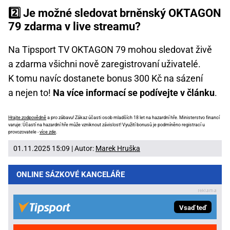
2️⃣ Je možné sledovat brněnský OKTAGON
79 zdarma v live streamu?
Na Tipsport TV OKTAGON 79 mohou sledovat živě
a zdarma všichni nově zaregistrovaní uživatelé.
K tomu navíc dostanete bonus 300 Kč na sázení
a nejen to!
Na více informací se podívejte v článku
.
Hrajte zodpovědně
a pro zábavu! Zákaz účasti osob mladších 18 let na hazardní hře. Ministerstvo financí
varuje: Účastí na hazardní hře může vzniknout závislost! Využití bonusů je podmíněno registrací u
provozovatele -
více zde
.
01.11.2025 15:09 | Autor:
Marek Hruška
ONLINE SÁZKOVÉ KANCELÁŘE
Vsaď teď