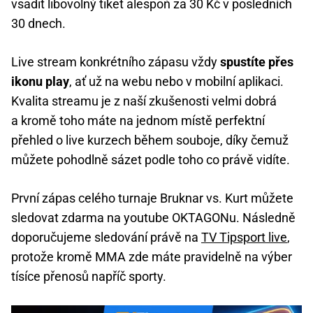
vsadit libovolný tiket alespoň za 30 Kč v posledních
30 dnech.
Live stream konkrétního zápasu vždy
spustíte přes
ikonu play
, ať už na webu nebo v mobilní aplikaci.
Kvalita streamu je z naší zkušenosti velmi dobrá
a kromě toho máte na jednom místě perfektní
přehled o live kurzech během souboje, díky čemuž
můžete pohodlně sázet podle toho co právě vidíte.
První zápas celého turnaje Bruknar vs. Kurt můžete
sledovat zdarma na youtube OKTAGONu. Následně
doporučujeme sledování právě na
TV Tipsport live
,
protože kromě MMA zde máte pravidelně na výber
tísíce přenosů napříč sporty.