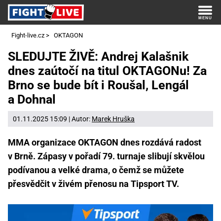
Fight-live.cz
>
OKTAGON
SLEDUJTE ŽIVĚ: Andrej Kalašnik
dnes zaútočí na titul OKTAGONu! Za
Brno se bude bít i Roušal, Lengál
a Dohnal
01.11.2025 15:09 | Autor:
Marek Hruška
MMA organizace OKTAGON dnes rozdává radost
v Brně. Zápasy v pořadí 79. turnaje slibují skvělou
podívanou a velké drama, o čemž se můžete
přesvědčit v živém přenosu na Tipsport TV.