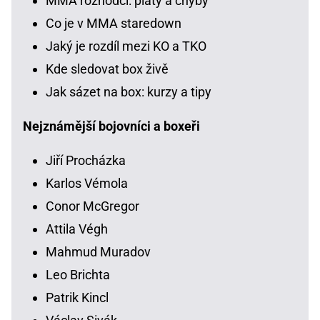
MMA rozhodčí: platy a chyby
Co je v MMA staredown
Jaký je rozdíl mezi KO a TKO
Kde sledovat box živě
Jak sázet na box: kurzy a tipy
Nejznámější bojovníci a boxeři
Jiří Procházka
Karlos Vémola
Conor McGregor
Attila Végh
Mahmud Muradov
Leo Brichta
Patrik Kincl