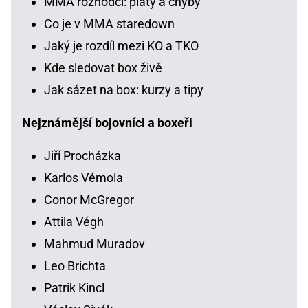
MMA rozhodčí: platy a chyby
Co je v MMA staredown
Jaký je rozdíl mezi KO a TKO
Kde sledovat box živě
Jak sázet na box: kurzy a tipy
Nejznámější bojovníci a boxeři
Jiří Procházka
Karlos Vémola
Conor McGregor
Attila Végh
Mahmud Muradov
Leo Brichta
Patrik Kincl