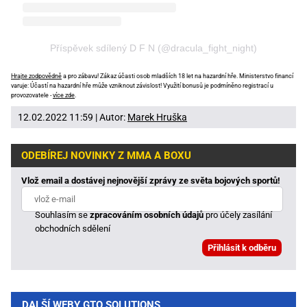
Příspěvek sdílený D F N (@dracula_fight_night)
Hrajte zodpovědně
a pro zábavu! Zákaz účasti osob mladších 18 let na hazardní hře. Ministerstvo financí
varuje: Účastí na hazardní hře může vzniknout závislost! Využití bonusů je podmíněno registrací u
provozovatele -
více zde
.
12.02.2022 11:59 | Autor:
Marek Hruška
ODEBÍREJ NOVINKY Z MMA A BOXU
Vlož email a dostávej nejnovější zprávy ze světa bojových sportů!
Souhlasím se
zpracováním osobních údajů
pro účely zasílání
obchodních sdělení
DALŠÍ WEBY GTO SOLUTIONS