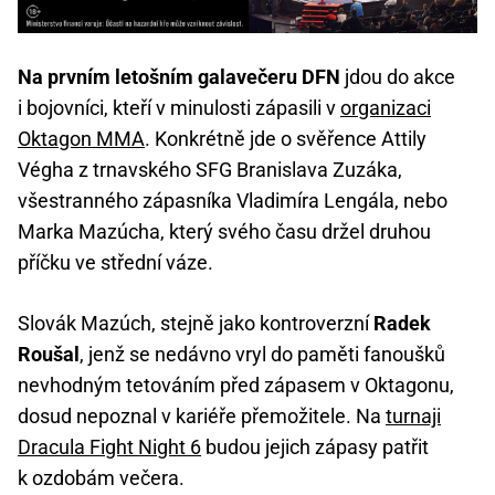
Na prvním letošním galavečeru DFN
jdou do akce
i bojovníci, kteří v minulosti zápasili v
organizaci
Oktagon MMA
. Konkrétně jde o svěřence Attily
Végha z trnavského SFG Branislava Zuzáka,
všestranného zápasníka Vladimíra Lengála, nebo
Marka Mazúcha, který svého času držel druhou
příčku ve střední váze.
Slovák Mazúch, stejně jako kontroverzní
Radek
Roušal
, jenž se nedávno vryl do paměti fanoušků
nevhodným tetováním před zápasem v Oktagonu,
dosud nepoznal v kariéře přemožitele. Na
turnaji
Dracula Fight Night 6
budou jejich zápasy patřit
k ozdobám večera.