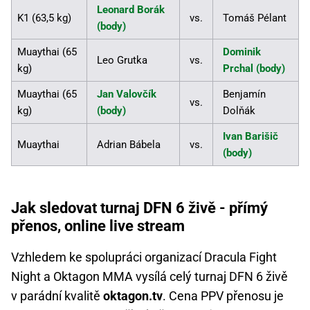
Leonard Borák
K1 (63,5 kg)
vs.
Tomáš Pélant
(body)
Muaythai (65
Dominik
Leo Grutka
vs.
kg)
Prchal (body)
Muaythai (65
Jan Valovčík
Benjamín
vs.
kg)
(body)
Dolňák
Ivan Barišič
Muaythai
Adrian Bábela
vs.
(body)
Jak sledovat turnaj DFN 6 živě - přímý
přenos, online live stream
Vzhledem ke spolupráci organizací Dracula Fight
Night a Oktagon MMA vysílá celý turnaj DFN 6 živě
v parádní kvalitě
oktagon.tv
. Cena PPV přenosu je