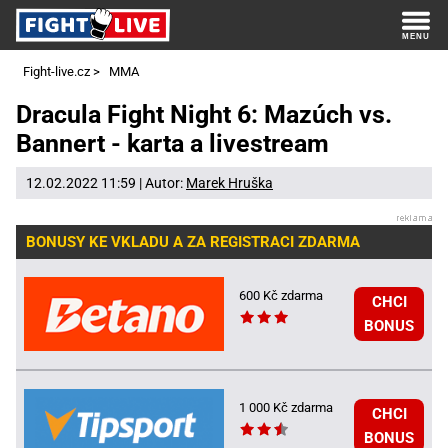
Fight-live.cz
>
MMA
Dracula Fight Night 6: Mazúch vs.
Bannert - karta a livestream
12.02.2022 11:59 | Autor:
Marek Hruška
BONUSY KE VKLADU A ZA REGISTRACI ZDARMA
600 Kč zdarma
CHCI
BONUS
1 000 Kč zdarma
CHCI
BONUS