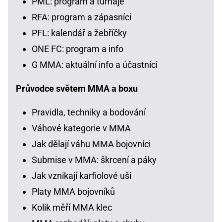
PML: program a turnaje
RFA: program a zápasníci
PFL: kalendář a žebříčky
ONE FC: program a info
G MMA: aktuální info a účastníci
Průvodce světem MMA a boxu
Pravidla, techniky a bodování
Váhové kategorie v MMA
Jak dělají váhu MMA bojovníci
Submise v MMA: škrcení a páky
Jak vznikají karfiolové uši
Platy MMA bojovníků
Kolik měří MMA klec