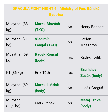
DRACULA FIGHT NIGHT 6 | Ministry of Fun, Bánská
Bystrica
Muaythai (88
Marek Mazúch
vs.
Henry Bannert
kg)
(TKO)
Muaythai (71
Vladimír
Štefan
vs.
kg)
Lengál (TKO)
Mészároš
Muaythai (69
Radek Roušal
vs.
Radek Fojtík
kg)
(body)
Branislav
K1 (86 kg)
Erik Tóth
vs.
Zuzák (body)
Muaythai (69
Marek Luštiak
vs.
Luděk Greguš
kg)
(body)
Muaythai
Matej Trčka
Mark Rehak
vs.
(63,5 kg)
(body)