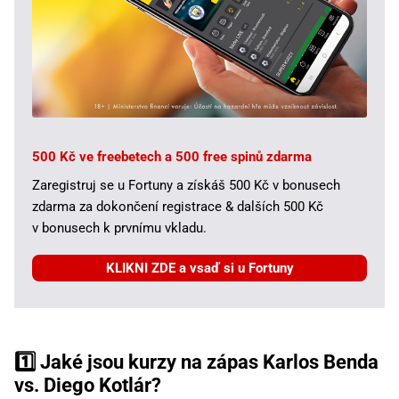
500 Kč ve freebetech a 500 free spinů zdarma
Zaregistruj se u Fortuny a získáš 500 Kč v bonusech
zdarma za dokončení registrace & dalších 500 Kč
v bonusech k prvnímu vkladu.
KLIKNI ZDE a vsaď si u Fortuny
1️⃣ Jaké jsou kurzy na zápas Karlos Benda
vs. Diego Kotlár?