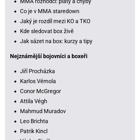
MMA rozhodčí: platy a chyby
Co je v MMA staredown
Jaký je rozdíl mezi KO a TKO
Kde sledovat box živě
Jak sázet na box: kurzy a tipy
Nejznámější bojovníci a boxeři
Jiří Procházka
Karlos Vémola
Conor McGregor
Attila Végh
Mahmud Muradov
Leo Brichta
Patrik Kincl