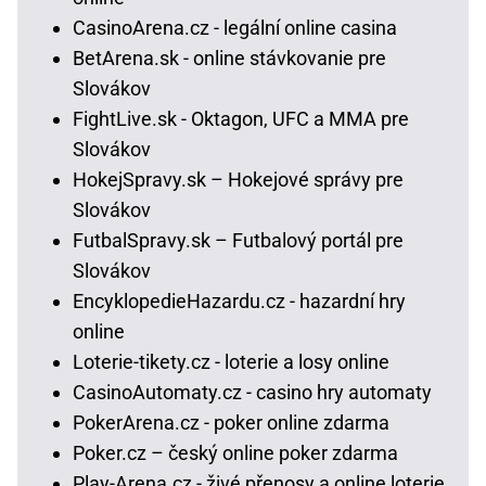
CasinoArena.cz - legální online casina
BetArena.sk - online stávkovanie pre
Slovákov
FightLive.sk - Oktagon, UFC a MMA pre
Slovákov
HokejSpravy.sk – Hokejové správy pre
Slovákov
FutbalSpravy.sk – Futbalový portál pre
Slovákov
EncyklopedieHazardu.cz - hazardní hry
online
Loterie-tikety.cz - loterie a losy online
CasinoAutomaty.cz - casino hry automaty
PokerArena.cz - poker online zdarma
Poker.cz – český online poker zdarma
Play-Arena.cz - živé přenosy a online loterie