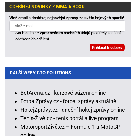
ODEBÍREJ NOVINKY Z MMA A BOXU
Vlož email a dostávej nejnovější zprávy ze světa bojových sportů!
Souhlasím se
zpracováním osobních údajů
pro účely zasílání
obchodních sdělení
DALŠÍ WEBY GTO SOLUTIONS
BetArena.cz - kurzové sázení online
FotbalZprávy.cz - fotbal zprávy aktuálně
HokejZprávy.cz - dnešní hokej zprávy online
Tenis-Živě.cz - tenis portál a live program
MotorsportŽivě.cz – Formule 1 a MotoGP
online