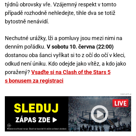
týdnů obrovsky vře. Vzájemný respekt v tomto
případě rozhodně nehledejte, tihle dva se totiž
bytostně nenávidí.
Nechutné urážky, lži a pomluvy jsou mezi nimi na
denním pořádku.
V sobotu 10. června (22:00)
dostanou oba šanci vyříkat si to z očí do očí v kleci,
odkud není úniku. Kdo odejde jako vítěz, a kdo jako
poražený?
Vsaďte si na Clash of the Stars 5
s bonusem za registraci