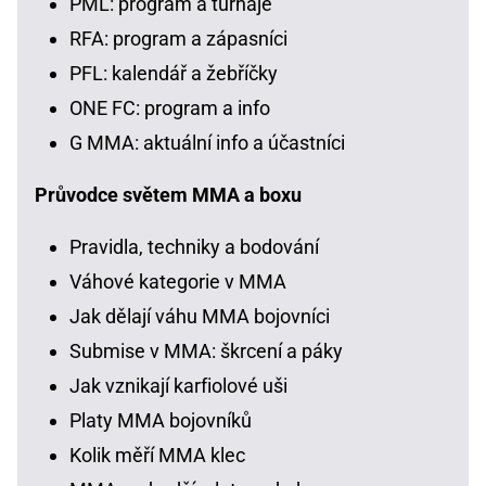
PML: program a turnaje
RFA: program a zápasníci
PFL: kalendář a žebříčky
ONE FC: program a info
G MMA: aktuální info a účastníci
Průvodce světem MMA a boxu
Pravidla, techniky a bodování
Váhové kategorie v MMA
Jak dělají váhu MMA bojovníci
Submise v MMA: škrcení a páky
Jak vznikají karfiolové uši
Platy MMA bojovníků
Kolik měří MMA klec