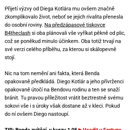
Přijetí výzvy od Diega Kotlára mu ovšem značně
zkomplikovalo život, neboť se jejich rivalita přenesla
do osobní roviny.
Na předzápasové tiskovce
B4theclash
si oba plánovali vše vyříkat pěkně od plic,
což se poněkud minulo účinkem. Oba totiž trvají na
své verzi celého příběhu, za kterou si skálopevně
stojí.
Nic na tom nemění ani fakta, která Benda
opakovaně předkládá. Diego Kotlár a jeho přívrženci
opakovaně útočí na Bendovu rodinu a ten se snaží
bránit. Tu pravou příležitost vrátit beztrestně svému
sokovi vše i s úroky však dostane až v kleci. Pokud
do ní ovšem Diego nastoupí.
TIP: Benda zvítězí, v kurzu 1,05
Vsadit u Fortuny