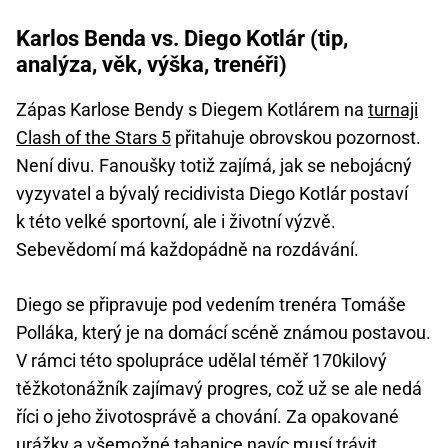
Karlos Benda vs. Diego Kotlár (tip,
analýza, věk, výška, trenéři)
Zápas Karlose Bendy s Diegem Kotlárem na
turnaji
Clash of the Stars 5
přitahuje obrovskou pozornost.
Není divu. Fanoušky totiž zajímá, jak se nebojácný
vyzyvatel a bývalý recidivista Diego Kotlár postaví
k této velké sportovní, ale i životní výzvě.
Sebevědomí má každopádně na rozdávání.
Diego se připravuje pod vedením trenéra Tomáše
Polláka, který je na domácí scéně známou postavou.
V rámci této spolupráce udělal téměř 170kilový
těžkotonážník zajímavý progres, což už se ale nedá
říci o jeho životosprávě a chování. Za opakované
urážky a všemožné tahanice navíc musí trávit