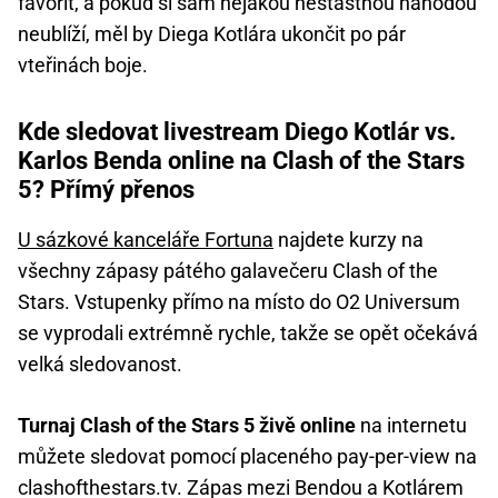
favorit, a pokud si sám nějakou nešťastnou náhodou
neublíží, měl by Diega Kotlára ukončit po pár
vteřinách boje.
Kde sledovat livestream Diego Kotlár vs.
Karlos Benda online na Clash of the Stars
5? Přímý přenos
U sázkové kanceláře Fortuna
najdete kurzy na
všechny zápasy pátého galavečeru Clash of the
Stars. Vstupenky přímo na místo do O2 Universum
se vyprodali extrémně rychle, takže se opět očekává
velká sledovanost.
Turnaj Clash of the Stars 5 živě online
na internetu
můžete sledovat pomocí placeného pay-per-view na
clashofthestars.tv. Zápas mezi Bendou a Kotlárem