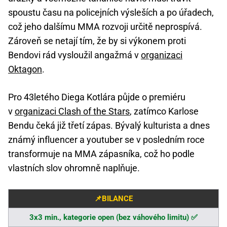
spoustu času na policejních výsleších a po úřadech,
což jeho dalšímu MMA rozvoji určitě neprospívá.
Zároveň se netají tím, že by si výkonem proti
Bendovi rád vysloužil angažmá v
organizaci
Oktagon
.
Pro 43letého Diega Kotlára půjde o premiéru
v
organizaci Clash of the Stars
, zatímco Karlose
Bendu čeká již třetí zápas. Bývalý kulturista a dnes
známý influencer a youtuber se v posledním roce
transformuje na MMA zápasníka, což ho podle
vlastních slov ohromně naplňuje.
📌BILANCE
3x3 min., kategorie open (bez váhového limitu) ✅