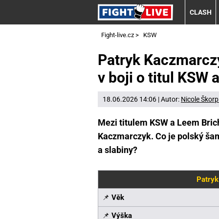
CLASH
Fight-live.cz
>
KSW
Patryk Kaczmarczy
v boji o titul KSW
18.06.2026 14:06 | Autor:
Nicole Škorp
Mezi titulem KSW a Leem Bric
Kaczmarczyk. Co je polský šam
a slabiny?
Patryk
📌
Věk
📌
Výška