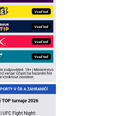
Vsaď teď
Vsaď teď
Vsaď teď
Vsaď teď
te zodpovědně. 18+ | Ministerstvo
ncí varuje: Účastí na hazardní hře
 vzniknout závislost.
PORTY V ČR A ZAHRANIČÍ
í TOP turnaje 2026
 |
UFC Fight Night: