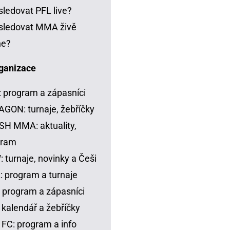
sledovat PFL live?
sledovat MMA živě
ne?
ganizace
 program a zápasníci
GON: turnaje, žebříčky
H MMA: aktuality,
gram
 turnaje, novinky a Češi
 program a turnaje
 program a zápasníci
 kalendář a žebříčky
FC: program a info