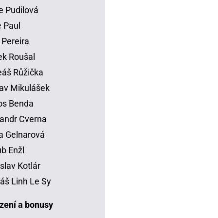
e Pudilová
 Paul
 Pereira
k Roušal
áš Růžička
av Mikulášek
os Benda
andr Cverna
a Gelnarová
b Enžl
slav Kotlár
š Linh Le Sy
ení a bonusy