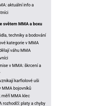
A: aktuální info a
tníci
e světem MMA a boxu
idla, techniky a bodování
ové kategorie v MMA
dělají váhu MMA
vníci
ise v MMA: škrcení a
y
vznikají karfiolové uši
y MMA bojovníků
k měří MMA klec
rozhodčí: platy a chyby