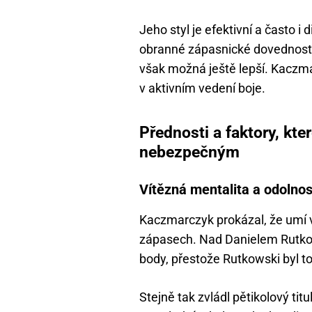
Jeho styl je efektivní a často i 
obranné zápasnické dovednosti 
však možná ještě lepší. Kaczmar
v aktivním vedení boje.
Přednosti a faktory, kt
nebezpečným
Vítězná mentalita a odolnos
Kaczmarczyk prokázal, že umí ví
zápasech. Nad Danielem Rutko
body, přestože Rutkowski byl t
Stejně tak zvládl pětikolový ti