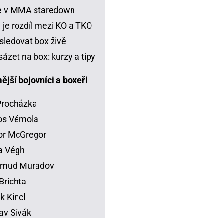
je v MMA staredown
 je rozdíl mezi KO a TKO
sledovat box živě
sázet na box: kurzy a tipy
jší bojovníci a boxeři
 Procházka
os Vémola
or McGregor
la Végh
mud Muradov
Brichta
ik Kincl
av Sivák