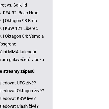
ot vs. Salkilld
8.
RFA 32: Boj o Hrad
. |
Oktagon 93 Brno
. |
KSW 121 Liberec
. |
Oktagon 84: Vémola
Vosgrone
ální MMA kalendář
ram galavečerů v boxu
e streamy zápasů
sledovat UFC živě?
sledovat Oktagon živě?
sledovat KSW live?
sledovat Clash živě?