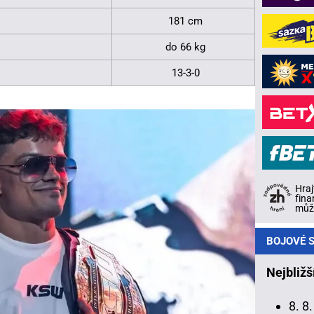
181 cm
do 66 kg
13-3-0
Hraj
fina
může
BOJOVÉ S
Nejbližš
8. 8.