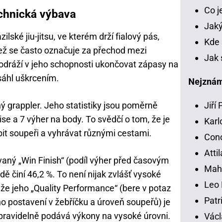
Co 
technická výbava
Jaký
lské jiu-jitsu, ve kterém drží fialový pás,
Kde 
jež se často označuje za přechod mezi
Jak 
dráží v jeho schopnosti ukončovat zápasy na
osáhl uškrcením.
Nejznámě
ý grappler. Jeho statistiky jsou poměrně
Jiří
e a 7 výher na body. To svědčí o tom, že je
Karl
bit soupeři a vyhrávat různými cestami.
Con
Atti
aný „Win Finish“ (podíl výher před časovým
Mah
dě činí 46,2 %. To není nijak zvlášť vysoké
Leo 
, že jeho „Quality Performance“ (bere v potaz
Patr
o postavení v žebříčku a úroveň soupeřů) je
 pravidelně podává výkony na vysoké úrovni.
Václ