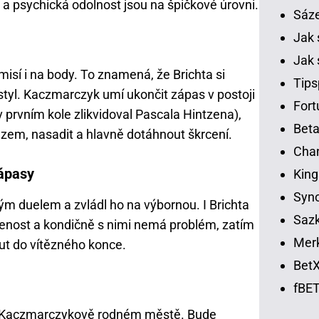
 a psychická odolnost jsou na špičkové úrovni.
Sáz
Jak 
Jak 
sí i na body. To znamená, že Brichta si
Tips
styl. Kaczmarczyk umí ukončit zápas v postoji
Fort
 prvním kole zlikvidoval Pascala Hintzena),
Beta
 zem, nasadit a hlavně dotáhnout škrcení.
Chan
zápasy
King
Syno
vým duelem a zvládl ho na výbornou. I Brichta
Sazk
enost a kondičně s nimi nemá problém, zatím
Merk
ut do vítězného konce.
BetX
fBET
– Kaczmarczykově rodném městě. Bude