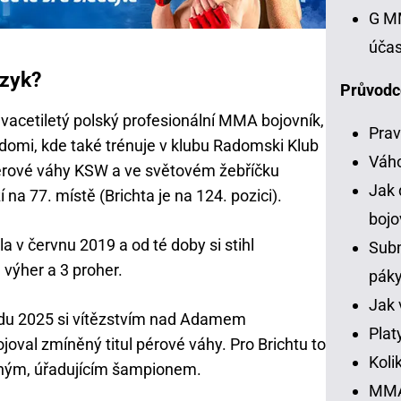
G MM
účas
czyk?
Průvodc
acetiletý polský profesionální MMA bojovník,
Prav
adomi, kde také trénuje v klubu Radomski Klub
Váh
rové váhy KSW a ve světovém žebříčku
Jak 
na 77. místě (Brichta je na 124. pozici).
bojo
a v červnu 2019 a od té doby si stihl
Subm
 výher a 3 proher.
pák
Jak 
adu 2025 si vítězstvím nad Adamem
Plat
oval zmíněný titul pérové váhy. Pro Brichtu to
Koli
tným, úřadujícím šampionem.
MMA 