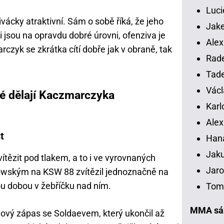
Luci
divácky atraktivní. Sám o sobě říká, že jeho
Jake
jsou na opravdu dobré úrovni, ofenziva je
Alex
czyk se zkrátka cítí dobře jak v obraně, tak
Rade
Tade
Václ
eré dělají Kaczmarczyka
Karl
Alex
t
Han
Jaku
tězit pod tlakem, a to i ve vyrovnaných
Jaro
wským na KSW 88 zvítězil jednoznačně na
ou dobou v žebříčku nad ním.
Tomá
MMA sáz
tulový zápas se Soldaevem, který ukončil až