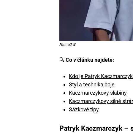
Foto: KSW
🔍
Co v článku najdete:
Kdo je Patryk Kaczmarczyk
Styl a technika boje
Kaczmarczykovy slabiny
Kaczmarczykovy silné strá
Sázkové tipy
Patryk Kaczmarczyk – s