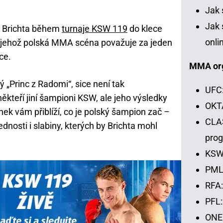
Jak 
Jak 
o Brichta během
turnaje KSW 119
do klece
onli
, jehož polská MMA scéna považuje za jeden
ce.
MMA or
 „Princ z Radomi“, sice není tak
UFC:
teří jiní šampioni KSW, ale jeho výsledky
OKTA
ek vám přiblíží, co je polský šampion zač –
CLAS
dnosti i slabiny, kterých by Brichta mohl
pro
KSW:
PML:
RFA:
PFL:
ONE 