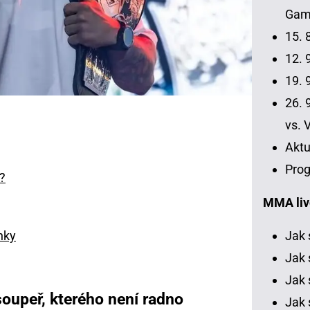
Gamr
15. 
12. 9
19. 9
26. 9
vs. 
Aktu
Prog
?
MMA liv
nky
Jak 
Jak 
Jak 
oupeř, kterého není radno
Jak 