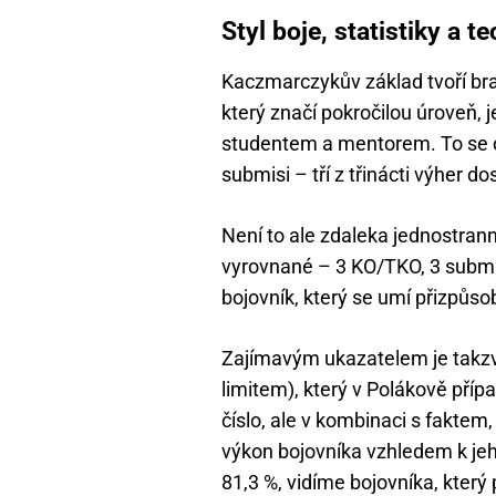
Styl boje, statistiky a 
Kaczmarczykův základ tvoří brazi
který značí pokročilou úroveň, 
studentem a mentorem. To se o
submisi – tří z třinácti výher d
Není to ale zdaleka jednostrann
vyrovnané – 3 KO/TKO, 3 submis
bojovník, který se umí přizpůso
Zajímavým ukazatelem je takzv
limitem), který v Polákově přípa
číslo, ale v kombinaci s faktem
výkon bojovníka vzhledem k jeh
81,3 %, vidíme bojovníka, který