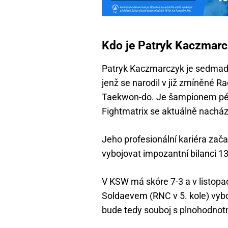
Kdo je Patryk Kaczmar
Patryk Kaczmarczyk je sedmadv
jenž se narodil v již zmíněné R
Taekwon-do. Je šampionem pé
Fightmatrix se aktuálně nachází 
Jeho profesionální kariéra začal
vybojovat impozantní bilanci 13
V KSW má skóre 7-3 a v listop
Soldaevem (RNC v 5. kole) vyboj
bude tedy souboj s plnohodno