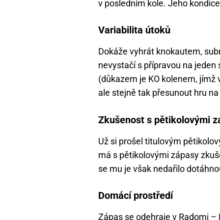
v posledním kole. Jeho kondice
Variabilita útoků
Dokáže vyhrát knokautem, submi
nevystačí s přípravou na jeden 
(důkazem je KO kolenem, jímž v
ale stejně tak přesunout hru na
Zkušenost s pětikolovými 
Už si prošel titulovým pětikolo
má s pětikolovými zápasy zkuš
se mu je však nedařilo dotáhno
Domácí prostředí
Zápas se odehraje v Radomi 