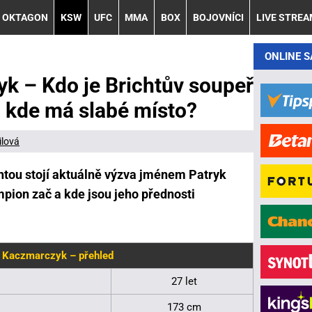
OKTAGON
KSW
UFC
MMA
BOX
BOJOVNÍCI
LIVE STRE
ONLINE 
k – Kdo je Brichtův soupeř
 a kde má slabé místo?
ilová
htou stojí aktuálně výzva jménem Patryk
pion zač a kde jsou jeho přednosti
 Kaczmarczyk – přehled
27 let
173 cm