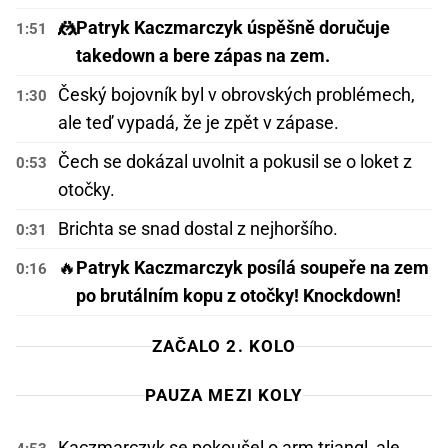
🤼
Patryk Kaczmarczyk úspěšně doručuje
1:51
takedown a bere zápas na zem.
Český bojovník byl v obrovských problémech,
1:30
ale teď vypadá, že je zpět v zápase.
Čech se dokázal uvolnit a pokusil se o loket z
0:53
otočky.
Brichta se snad dostal z nejhoršího.
0:31
🔥
Patryk Kaczmarczyk posílá soupeře na zem
0:16
po brutálním kopu z otočky! Knockdown!
ZAČALO 2. KOLO
PAUZA MEZI KOLY
Kaczmarczyk se pokoušel o arm triangl, ale