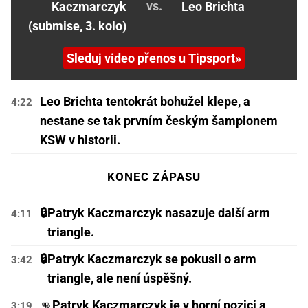
vs.
Kaczmarczyk
Leo Brichta
(submise, 3. kolo)
Sleduj video přenos u Tipsport
Leo Brichta tentokrát bohužel klepe, a
4:22
nestane se tak prvním českým šampionem
KSW v historii.
KONEC ZÁPASU
🔒
Patryk Kaczmarczyk nasazuje další arm
4:11
triangle.
🔒
Patryk Kaczmarczyk se pokusil o arm
3:42
triangle, ale není úspěšný.
👊
Patryk Kaczmarczyk je v horní pozici a
3:19