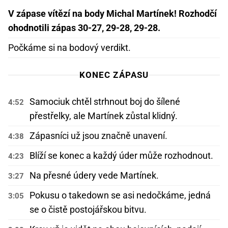
V zápase vítězí na body Michal Martínek! Rozhodčí
ohodnotili zápas 30-27, 29-28, 29-28.
Počkáme si na bodový verdikt.
KONEC ZÁPASU
Samociuk chtěl strhnout boj do šílené
4:52
přestřelky, ale Martínek zůstal klidný.
Zápasníci už jsou značně unavení.
4:38
Blíží se konec a každý úder může rozhodnout.
4:23
Na přesné údery vede Martínek.
3:27
Pokusu o takedown se asi nedočkáme, jedná
3:05
se o čistě postojářskou bitvu.