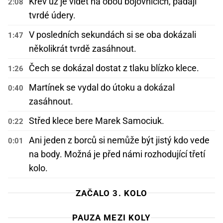
Krev už je vidět na obou bojovnících, padají
2:08
tvrdé údery.
V posledních sekundách si se oba dokázali
1:47
několikrát tvrdě zasáhnout.
Čech se dokázal dostat z tlaku blízko klece.
1:26
Martínek se vydal do útoku a dokázal
0:40
zasáhnout.
Střed klece bere Marek Samociuk.
0:22
Ani jeden z borců si nemůže být jistý kdo vede
0:01
na body. Možná je před námi rozhodující třetí
kolo.
ZAČALO 3. KOLO
PAUZA MEZI KOLY