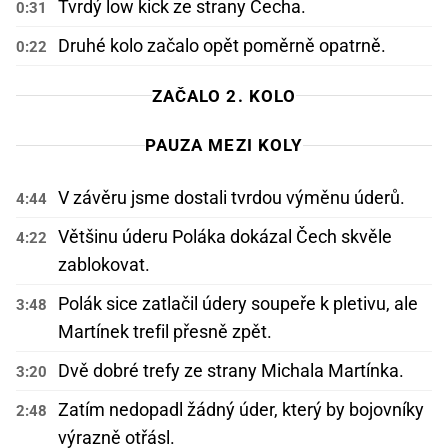
Tvrdý low kick ze strany Čecha.
0:31
Druhé kolo začalo opět poměrně opatrně.
0:22
ZAČALO 2. KOLO
PAUZA MEZI KOLY
V závěru jsme dostali tvrdou výměnu úderů.
4:44
Většinu úderu Poláka dokázal Čech skvěle
4:22
zablokovat.
Polák sice zatlačil údery soupeře k pletivu, ale
3:48
Martínek trefil přesně zpět.
Dvě dobré trefy ze strany Michala Martínka.
3:20
Zatím nedopadl žádný úder, který by bojovníky
2:48
výrazně otřásl.