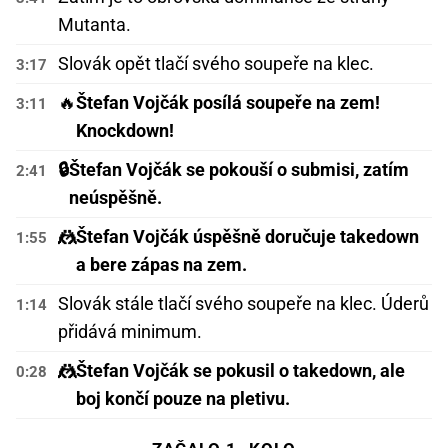
Mutanta.
Slovák opět tlačí svého soupeře na klec.
3:17
🔥
Štefan Vojčák posílá soupeře na zem!
3:11
Knockdown!
🔒
Štefan Vojčák se pokouší o submisi, zatím
2:41
neúspěšně.
🤼
Štefan Vojčák úspěšně doručuje takedown
1:55
a bere zápas na zem.
Slovák stále tlačí svého soupeře na klec. Úderů
1:14
přidává minimum.
🤼
Štefan Vojčák se pokusil o takedown, ale
0:28
boj končí pouze na pletivu.