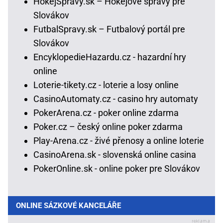
HokejSpravy.sk – Hokejové správy pre
Slovákov
FutbalSpravy.sk – Futbalový portál pre
Slovákov
EncyklopedieHazardu.cz - hazardní hry
online
Loterie-tikety.cz - loterie a losy online
CasinoAutomaty.cz - casino hry automaty
PokerArena.cz - poker online zdarma
Poker.cz – český online poker zdarma
Play-Arena.cz - živé přenosy a online loterie
CasinoArena.sk - slovenská online casina
PokerOnline.sk - online poker pre Slovákov
ONLINE SÁZKOVÉ KANCELÁŘE