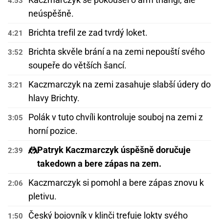
4:53
neúspěšně.
Brichta trefil ze zad tvrdý loket.
4:21
Brichta skvěle brání a na zemi nepouští svého
3:52
soupeře do větších šancí.
Kaczmarczyk na zemi zasahuje slabší údery do
3:21
hlavy Brichty.
Polák v tuto chvíli kontroluje souboj na zemi z
3:05
horní pozice.
🤼
Patryk Kaczmarczyk úspěšně doručuje
2:39
takedown a bere zápas na zem.
Kaczmarczyk si pomohl a bere zápas znovu k
2:06
pletivu.
Český bojovník v klinči trefuje lokty svého
1:50