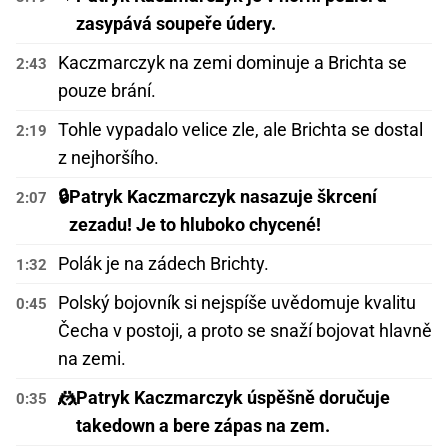
zasypává soupeře údery.
Kaczmarczyk na zemi dominuje a Brichta se
2:43
pouze brání.
Tohle vypadalo velice zle, ale Brichta se dostal
2:19
z nejhoršího.
🔒
Patryk Kaczmarczyk nasazuje škrcení
2:07
zezadu! Je to hluboko chycené!
Polák je na zádech Brichty.
1:32
Polský bojovník si nejspíše uvědomuje kvalitu
0:45
Čecha v postoji, a proto se snaží bojovat hlavně
na zemi.
🤼
Patryk Kaczmarczyk úspěšně doručuje
0:35
takedown a bere zápas na zem.