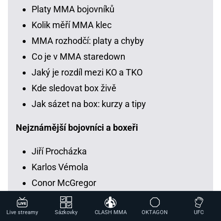
Platy MMA bojovníků
Kolik měří MMA klec
MMA rozhodčí: platy a chyby
Co je v MMA staredown
Jaký je rozdíl mezi KO a TKO
Kde sledovat box živě
Jak sázet na box: kurzy a tipy
Nejznámější bojovníci a boxeři
Jiří Procházka
Karlos Vémola
Conor McGregor
Attila Végh
Live streamy
Sázkovky
CLASH MMA
OKTAGON
UFC
Mahmud Muradov