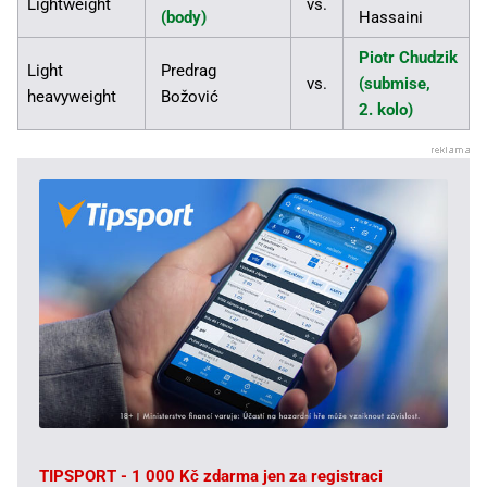
Lightweight
vs.
(body)
Hassaini
Piotr Chudzik
Light
Predrag
vs.
(submise,
heavyweight
Božović
2. kolo)
TIPSPORT - 1 000 Kč zdarma jen za registraci