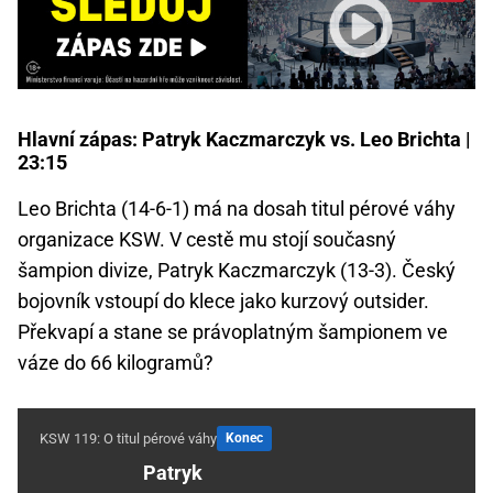
Hlavní zápas: Patryk Kaczmarczyk vs. Leo Brichta |
23:15
Leo Brichta (14-6-1) má na dosah titul pérové váhy
organizace KSW. V cestě mu stojí současný
šampion divize, Patryk Kaczmarczyk (13-3). Český
bojovník vstoupí do klece jako kurzový outsider.
Překvapí a stane se právoplatným šampionem ve
váze do 66 kilogramů?
KSW 119: O titul pérové váhy
Konec
Patryk