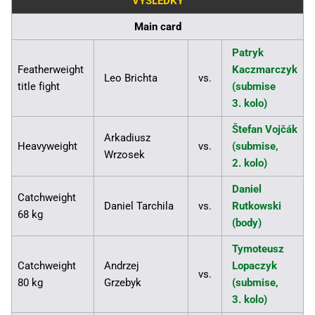
VÝSLEDKY
Main card
Patryk
Featherweight
Kaczmarczyk
Leo Brichta
vs.
title fight
(submise
3. kolo)
Štefan Vojčák
Arkadiusz
Heavyweight
vs.
(submise,
Wrzosek
2. kolo)
Daniel
Catchweight
Daniel Tarchila
vs.
Rutkowski
68 kg
(body)
Tymoteusz
Catchweight
Andrzej
Lopaczyk
vs.
80 kg
Grzebyk
(submise,
3. kolo)