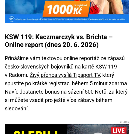
KSW 119: Kaczmarczyk vs. Brichta –
Online report (dnes 20. 6. 2026)
Přinášíme vám textovou online reportáž ze zápasů
česko-slovenských bojovníků na kartě KSW 119
v Radomi.
Živý přenos vysílá Tipsport TV
, který
spustíte po krátké registraci během 5 minut zdarma.
Navíc dostanete bonus na sázení 500 Netů, za který
si můžete vsadit pro ještě více zábavy během
sledování.