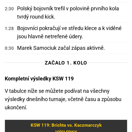
Polský bojovník trefil v polovině prvního kola
2:30
tvrdý round kick.
Bojovníci pokračují ve středu klece a k viděné
1:28
jsou hlavně netrefené údery.
Marek Samociuk začal zápas aktivně.
0:30
ZAČALO 1. KOLO
Kompletní výsledky KSW 119
V tabulce níže se můžete podívat na všechny
výsledky dnešního turnaje, včetně času a způsobu
ukončení.
KSW 119: Brichta vs. Kaczmarczyk