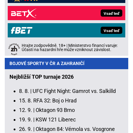
Vsaď teď
Vsaď teď
Hrajte zodpovědně. 18+ | Ministerstvo financí varuje:
Účastí na hazardní hře může vzniknout závislost.
BOJOVÉ SPORTY V ČR A ZAHRANIČÍ
Nejbližší TOP turnaje 2026
8. 8. |
UFC Fight Night: Gamrot vs. Salkilld
15. 8.
RFA 32: Boj o Hrad
12. 9. |
Oktagon 93 Brno
19. 9. |
KSW 121 Liberec
26. 9. |
Oktagon 84: Vémola vs. Vosgrone