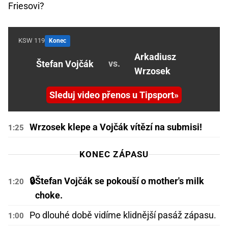
Friesovi?
KSW 119
Konec
Arkadiusz
vs.
Štefan Vojčák
Wrzosek
Sleduj video přenos u Tipsport
Wrzosek klepe a Vojčák vítězí na submisi!
1:25
KONEC ZÁPASU
🔒
Štefan Vojčák se pokouší o mother's milk
1:20
choke.
Po dlouhé době vidíme klidnější pasáž zápasu.
1:00