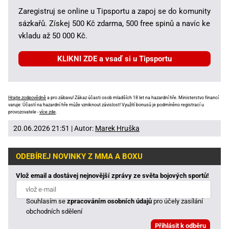
Zaregistruj se online u Tipsportu a zapoj se do komunity
sázkařů. Získej 500 Kč zdarma, 500 free spinů a navíc ke
vkladu až 50 000 Kč.
KLIKNI ZDE a vsaď si u Tipsportu
Hrajte zodpovědně
a pro zábavu! Zákaz účasti osob mladších 18 let na hazardní hře. Ministerstvo financí
varuje: Účastí na hazardní hře může vzniknout závislost! Využití bonusů je podmíněno registrací u
provozovatele -
více zde
.
20.06.2026 21:51 | Autor:
Marek Hruška
ODEBÍREJ NOVINKY Z MMA A BOXU
Vlož email a dostávej nejnovější zprávy ze světa bojových sportů!
Souhlasím se
zpracováním osobních údajů
pro účely zasílání
obchodních sdělení