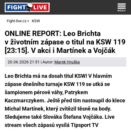
Fight-live.cz
>
KSW
ONLINE REPORT: Leo Brichta
v životním zápase o titul na KSW 119
[23:15]. V akci i Martínek a Vojčák
20.06.2026 21:51 | Autor:
Marek Hruška
Leo Brichta má na dosah titul KSW! V hlavním
zápase dnešního turnaje KSW 119 se utká se
šampionem pérové váhy, Patrykem
Kaczmarczykem. Ještě před tím nastoupil do klece
Michal Martínek, který zvítězil těsně na body.
Sledujeme také Slováka Štefana Vojčáka. Live
stream všech zápasů vysílá Tipsport TV