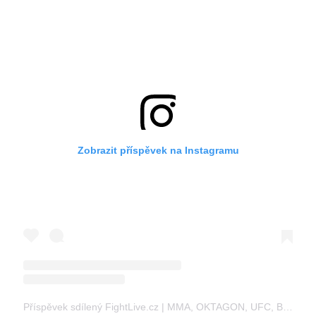
Zobrazit příspěvek na Instagramu
Příspěvek sdílený FightLive.cz | MMA, OKTAGON, UFC, BOX, K1 (@fightlive.cz)