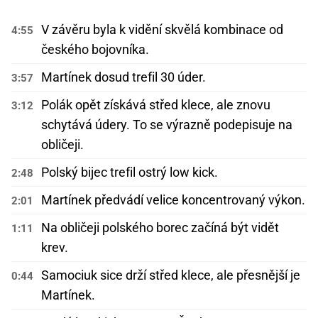
V závěru byla k vidění skvělá kombinace od
4:55
českého bojovníka.
Martínek dosud trefil 30 úder.
3:57
Polák opět získává střed klece, ale znovu
3:12
schytává údery. To se výrazně podepisuje na
obličeji.
Polský bijec trefil ostrý low kick.
2:48
Martínek předvádí velice koncentrovaný výkon.
2:01
Na obličeji polského borec začíná být vidět
1:11
krev.
Samociuk sice drží střed klece, ale přesnější je
0:44
Martínek.