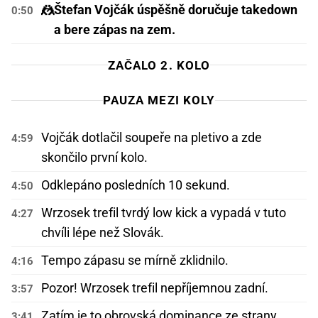
🤼
Štefan Vojčák úspěšně doručuje takedown
0:50
a bere zápas na zem.
ZAČALO 2. KOLO
PAUZA MEZI KOLY
Vojčák dotlačil soupeře na pletivo a zde
4:59
skončilo první kolo.
Odklepáno posledních 10 sekund.
4:50
Wrzosek trefil tvrdý low kick a vypadá v tuto
4:27
chvíli lépe než Slovák.
Tempo zápasu se mírně zklidnilo.
4:16
Pozor! Wrzosek trefil nepříjemnou zadní.
3:57
Zatím je to obrovská dominance ze strany
3:41