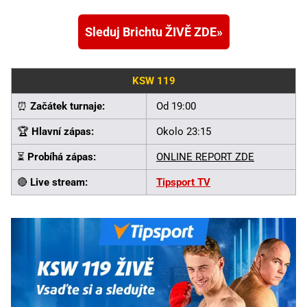
Sleduj Brichtu ŽIVĚ ZDE
KSW 119
⏰
Začátek turnaje:
Od 19:00
🏆
Hlavní zápas:
Okolo 23:15
⏳
Probíhá zápas:
ONLINE REPORT ZDE
🔴
Live stream:
Tipsport TV