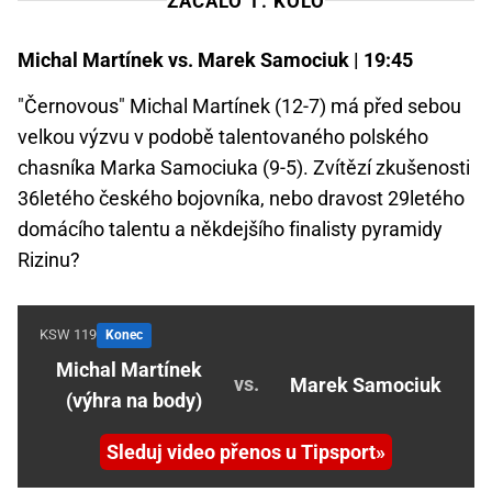
ZAČALO 1. KOLO
Michal Martínek vs. Marek Samociuk | 19:45
"Černovous" Michal Martínek (12-7) má před sebou
velkou výzvu v podobě talentovaného polského
chasníka Marka Samociuka (9-5). Zvítězí zkušenosti
36letého českého bojovníka, nebo dravost 29letého
domácího talentu a někdejšího finalisty pyramidy
Rizinu?
KSW 119
Konec
Michal Martínek
vs.
Marek Samociuk
(výhra na body)
Sleduj video přenos u Tipsport